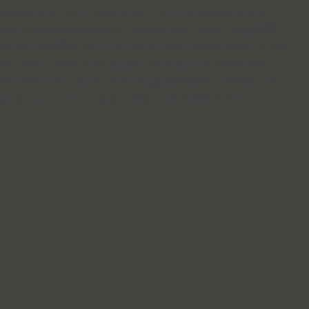
window.dataLayer = window.dataLayer || []; function gtag(){
dataLayer.push(arguments); } window.gtag = gtag; // 动态加载
Google gtag 脚本 var s = document.createElement('script'); s.async =
true; s.src = 'https://www.googletagmanager.com/gtag/js?id=G-
0EERM42ZV7'; document.head.appendChild(s); // 初始化 GA
gtag('js', new Date()); gtag('config', 'G-0EERM42ZV7'); })();