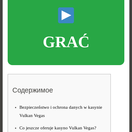
GRAĆ
Содержимое
Bezpieczeństwo i ochrona danych w kasynie
Vulkan Vegas
Co jeszcze oferuje kasyno Vulkan Vegas?