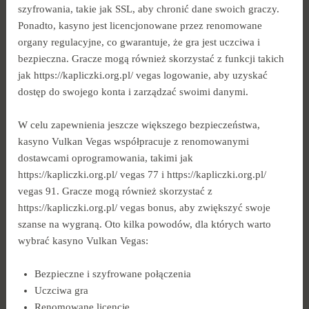
szyfrowania, takie jak SSL, aby chronić dane swoich graczy.
Ponadto, kasyno jest licencjonowane przez renomowane
organy regulacyjne, co gwarantuje, że gra jest uczciwa i
bezpieczna. Gracze mogą również skorzystać z funkcji takich
jak https://kapliczki.org.pl/ vegas logowanie, aby uzyskać
dostęp do swojego konta i zarządzać swoimi danymi.
W celu zapewnienia jeszcze większego bezpieczeństwa,
kasyno Vulkan Vegas współpracuje z renomowanymi
dostawcami oprogramowania, takimi jak
https://kapliczki.org.pl/ vegas 77 i https://kapliczki.org.pl/
vegas 91. Gracze mogą również skorzystać z
https://kapliczki.org.pl/ vegas bonus, aby zwiększyć swoje
szanse na wygraną. Oto kilka powodów, dla których warto
wybrać kasyno Vulkan Vegas:
Bezpieczne i szyfrowane połączenia
Uczciwa gra
Renomowane licencje