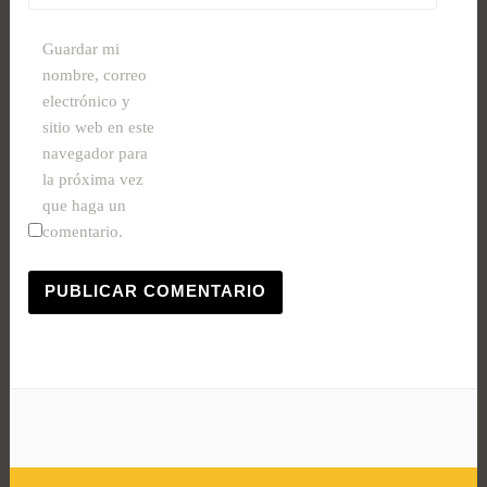
Guardar mi
nombre, correo
electrónico y
sitio web en este
navegador para
la próxima vez
que haga un
comentario.