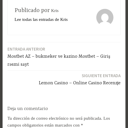
Publicado por
Kris
Lee todas las entradas de Kris
ENTRADA ANTERIOR
Navegación
Mostbet AZ – bukmeker ve kazino Mostbet – Giriş
de
rəsmi sayt
entradas
SIGUIENTE ENTRADA
Lemon Casino – Online Casino Recenzje
Deja un comentario
Tu dirección de correo electrónico no será publicada.
Los
campos obligatorios están marcados con
*