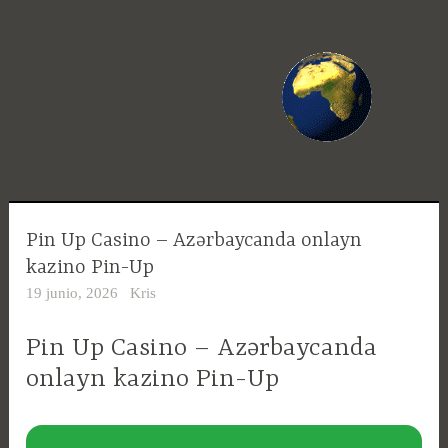
Saltar
al
contenido
Pin Up Casino – Azərbaycanda onlayn
kazino Pin-Up
19 junio, 2026
Kris
Pin Up Casino – Azərbaycanda
onlayn kazino Pin-Up