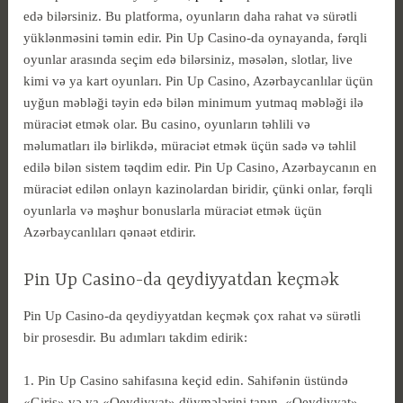
edə bilərsiniz. Bu platforma, oyunların daha rahat və sürətli
yüklənməsini təmin edir. Pin Up Casino-da oynayanda, fərqli
oyunlar arasında seçim edə bilərsiniz, məsələn, slotlar, live
kimi və ya kart oyunları. Pin Up Casino, Azərbaycanlılar üçün
uyğun məbləği təyin edə bilən minimum yutmaq məbləği ilə
müraciət etmək olar. Bu casino, oyunların təhlili və
məlumatları ilə birlikdə, müraciət etmək üçün sadə və təhlil
edilə bilən sistem təqdim edir. Pin Up Casino, Azərbaycanın en
müraciət edilən onlayn kazinolardan biridir, çünki onlar, fərqli
oyunlarla və məşhur bonuslarla müraciət etmək üçün
Azərbaycanlıları qənaət etdirir.
Pin Up Casino-da qeydiyyatdan keçmək
Pin Up Casino-da qeydiyyatdan keçmək çox rahat və sürətli
bir prosesdir. Bu adımları takdim edirik:
1. Pin Up Casino sahifasına keçid edin. Sahifənin üstündə
«Giriş» və ya «Qeydiyyat» düymələrini tapın. «Qeydiyyat»