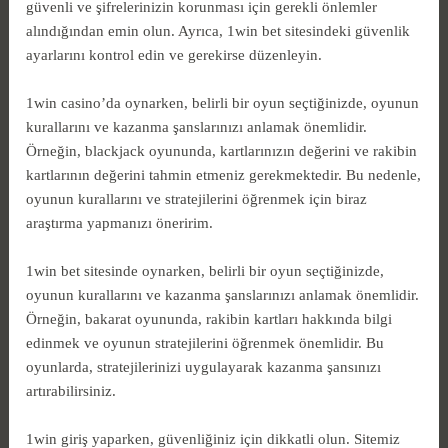
güvenli ve şifrelerinizin korunması için gerekli önlemler
alındığından emin olun. Ayrıca, 1win bet sitesindeki güvenlik
ayarlarını kontrol edin ve gerekirse düzenleyin.
1win casino’da oynarken, belirli bir oyun seçtiğinizde, oyunun
kurallarını ve kazanma şanslarınızı anlamak önemlidir.
Örneğin, blackjack oyununda, kartlarınızın değerini ve rakibin
kartlarının değerini tahmin etmeniz gerekmektedir. Bu nedenle,
oyunun kurallarını ve stratejilerini öğrenmek için biraz
araştırma yapmanızı öneririm.
1win bet sitesinde oynarken, belirli bir oyun seçtiğinizde,
oyunun kurallarını ve kazanma şanslarınızı anlamak önemlidir.
Örneğin, bakarat oyununda, rakibin kartları hakkında bilgi
edinmek ve oyunun stratejilerini öğrenmek önemlidir. Bu
oyunlarda, stratejilerinizi uygulayarak kazanma şansınızı
artırabilirsiniz.
1win giriş yaparken, güvenliğiniz için dikkatli olun. Sitemiz