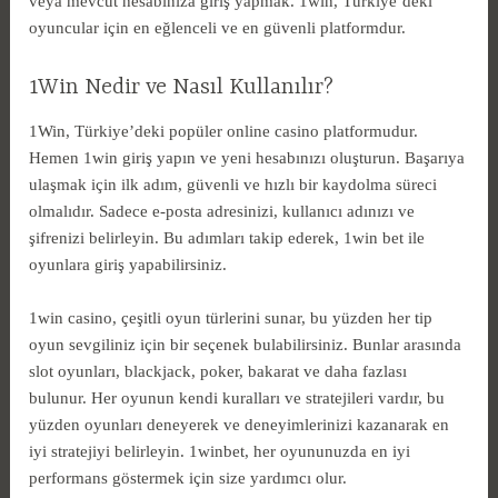
veya mevcut hesabınıza giriş yapmak. 1win, Türkiye’deki
oyuncular için en eğlenceli ve en güvenli platformdur.
1Win Nedir ve Nasıl Kullanılır?
1Win, Türkiye’deki popüler online casino platformudur.
Hemen 1win giriş yapın ve yeni hesabınızı oluşturun. Başarıya
ulaşmak için ilk adım, güvenli ve hızlı bir kaydolma süreci
olmalıdır. Sadece e-posta adresinizi, kullanıcı adınızı ve
şifrenizi belirleyin. Bu adımları takip ederek, 1win bet ile
oyunlara giriş yapabilirsiniz.
1win casino, çeşitli oyun türlerini sunar, bu yüzden her tip
oyun sevgiliniz için bir seçenek bulabilirsiniz. Bunlar arasında
slot oyunları, blackjack, poker, bakarat ve daha fazlası
bulunur. Her oyunun kendi kuralları ve stratejileri vardır, bu
yüzden oyunları deneyerek ve deneyimlerinizi kazanarak en
iyi stratejiyi belirleyin. 1winbet, her oyununuzda en iyi
performans göstermek için size yardımcı olur.