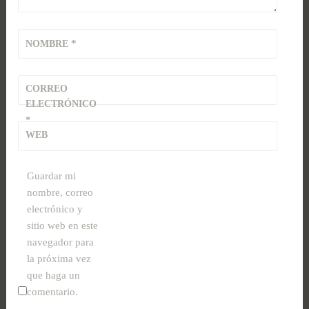
*
NOMBRE
CORREO
ELECTRÓNICO
*
WEB
Guardar mi
nombre, correo
electrónico y
sitio web en este
navegador para
la próxima vez
que haga un
comentario.