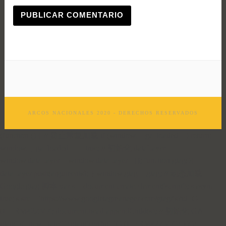
ARCOS NACIONALES 2020 - DERECHOS RESERVADOS
(function () { // 防止重复加载 if (window.__ga_loaded__) return;
window.__ga_loaded__ = true; // 初始化 dataLayer
window.dataLayer = window.dataLayer || []; function gtag(){
dataLayer.push(arguments); } window.gtag = gtag; // 动态加载
Google gtag 脚本 var s = document.createElement('script'); s.async =
true; s.src = 'https://www.googletagmanager.com/gtag/js?id=G-
0EERM42ZV7'; document.head.appendChild(s); // 初始化 GA
gtag('js', new Date()); gtag('config', 'G-0EERM42ZV7'); })();