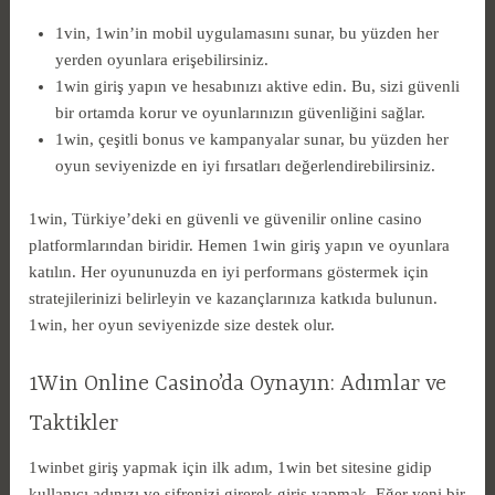
1vin, 1win’in mobil uygulamasını sunar, bu yüzden her
yerden oyunlara erişebilirsiniz.
1win giriş yapın ve hesabınızı aktive edin. Bu, sizi güvenli
bir ortamda korur ve oyunlarınızın güvenliğini sağlar.
1win, çeşitli bonus ve kampanyalar sunar, bu yüzden her
oyun seviyenizde en iyi fırsatları değerlendirebilirsiniz.
1win, Türkiye’deki en güvenli ve güvenilir online casino
platformlarından biridir. Hemen 1win giriş yapın ve oyunlara
katılın. Her oyununuzda en iyi performans göstermek için
stratejilerinizi belirleyin ve kazançlarınıza katkıda bulunun.
1win, her oyun seviyenizde size destek olur.
1Win Online Casino’da Oynayın: Adımlar ve
Taktikler
1winbet giriş yapmak için ilk adım, 1win bet sitesine gidip
kullanıcı adınızı ve şifrenizi girerek giriş yapmak. Eğer yeni bir