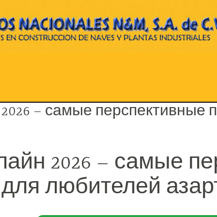
 2026 – самые перспективные
лайн 2026 – самые п
для любителей азар