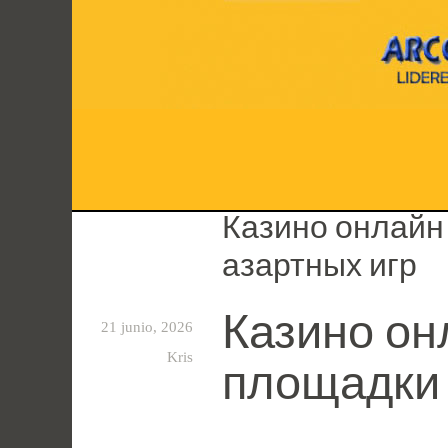
Saltar
al
contenido
Казино онлайн
азартных игр
Казино он
21 junio, 2026
Kris
площадки 