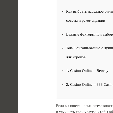
Как выбрать надежное онла
советы и рекомендации
Важные факторы при выбор
Топ-5 онлайн-казино с луч
для игроков
1. Casino Online – Betway
2. Casino Online – 888 Casin
Если вы ищете новые возможности
и улучшать свои услуги, чтобы о