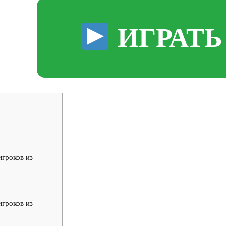
ИГРАТЬ
игроков из
игроков из