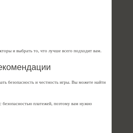
кторы и выбрать то, что лучше всего подходит вам.
рекомендации
ать безопасность и честность игры. Вы можете найти
.
с безопасностью платежей, поэтому вам нужно