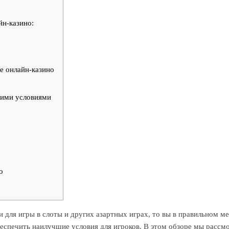
йн-казино:
е онлайн-казино
шими условиями
o
 для игры в слоты и других азартных играх, то вы в правильном ме
беспечить наилучшие условия для игроков. В этом обзоре мы расс