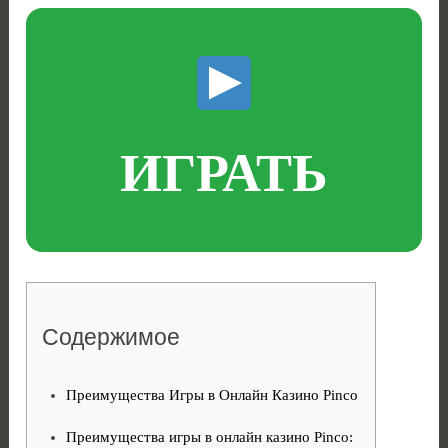
ИГРАТЬ
Содержимое
Преимущества Игры в Онлайн Казино Pinco
Преимущества игры в онлайн казино Pinco: