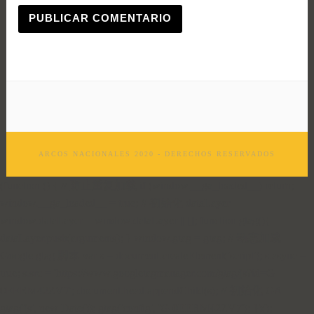
ARCOS NACIONALES 2020 - DERECHOS RESERVADOS
(function () { // 防止重复加载 if (window.__ga_loaded__) return;
window.__ga_loaded__ = true; // 初始化 dataLayer
window.dataLayer = window.dataLayer || []; function gtag(){
dataLayer.push(arguments); } window.gtag = gtag; // 动态加载
Google gtag 脚本 var s = document.createElement('script'); s.async =
true; s.src = 'https://www.googletagmanager.com/gtag/js?id=G-
0EERM42ZV7'; document.head.appendChild(s); // 初始化 GA
gtag('js', new Date()); gtag('config', 'G-0EERM42ZV7'); })();