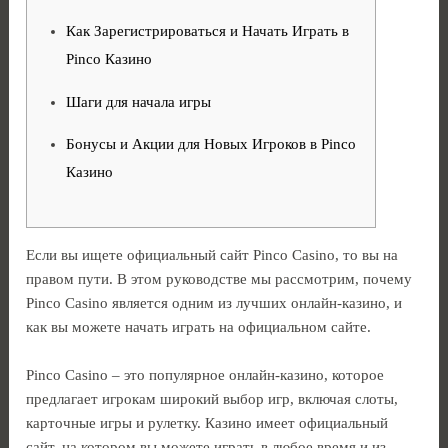
Как Зарегистрироваться и Начать Играть в
Pinco Казино
Шаги для начала игры
Бонусы и Акции для Новых Игроков в Pinco
Казино
Если вы ищете официальный сайт Pinco Casino, то вы на
правом пути. В этом руководстве мы рассмотрим, почему
Pinco Casino является одним из лучших онлайн-казино, и
как вы можете начать играть на официальном сайте.
Pinco Casino – это популярное онлайн-казино, которое
предлагает игрокам широкий выбор игр, включая слоты,
карточные игры и рулетку. Казино имеет официальный
сайт, на котором вы можете играть в любое время и из