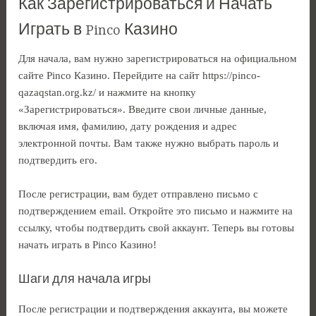
Как Зарегистрироваться и Начать
Играть в Pinco Казино
Для начала, вам нужно зарегистрироваться на официальном
сайте Pinco Казино. Перейдите на сайт https://pinco-
qazaqstan.org.kz/ и нажмите на кнопку
«Зарегистрироваться». Введите свои личные данные,
включая имя, фамилию, дату рождения и адрес
электронной почты. Вам также нужно выбрать пароль и
подтвердить его.
После регистрации, вам будет отправлено письмо с
подтверждением email. Откройте это письмо и нажмите на
ссылку, чтобы подтвердить свой аккаунт. Теперь вы готовы
начать играть в Pinco Казино!
Шаги для начала игры
После регистрации и подтверждения аккаунта, вы можете