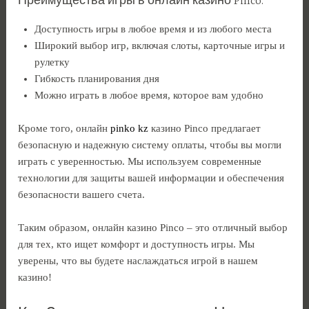
Преимущества игры в онлайн казино Pinco:
Доступность игры в любое время и из любого места
Широкий выбор игр, включая слоты, карточные игры и
рулетку
Гибкость планирования дня
Можно играть в любое время, которое вам удобно
Кроме того, онлайн
pinko kz
казино Pinco предлагает
безопасную и надежную систему оплаты, чтобы вы могли
играть с уверенностью. Мы используем современные
технологии для защиты вашей информации и обеспечения
безопасности вашего счета.
Таким образом, онлайн казино Pinco – это отличный выбор
для тех, кто ищет комфорт и доступность игры. Мы
уверены, что вы будете наслаждаться игрой в нашем
казино!