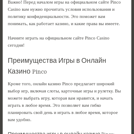
Важно! Перед началом игры на официальном сайте Pinco
Casino вам нужно прочитать условия использования и
политику конфиденциальности. Это поможет вам
понимать, как работает казино, и какие права вы имеете.
Начните играть на официальном сайте Pinco Casino
сегодня!
Преимущества Игры в Онлайн
Казино Pinco
Кроме того, онлайн казино Pinco предлагает широкий
выбор игр, включая слоты, карточные игры и рулетку. Вы
можете выбрать игру, которая вам нравится, и начать
играть в любое время. Это позволяет вам гибко
планировать свой день и играть в любое время, которое
вам удобно.