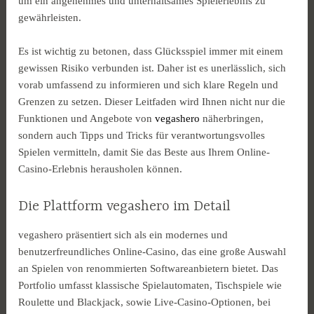
um ein angenehmes und unterhaltsames Spielerlebnis zu
gewährleisten.
Es ist wichtig zu betonen, dass Glücksspiel immer mit einem
gewissen Risiko verbunden ist. Daher ist es unerlässlich, sich
vorab umfassend zu informieren und sich klare Regeln und
Grenzen zu setzen. Dieser Leitfaden wird Ihnen nicht nur die
Funktionen und Angebote von
vegashero
näherbringen,
sondern auch Tipps und Tricks für verantwortungsvolles
Spielen vermitteln, damit Sie das Beste aus Ihrem Online-
Casino-Erlebnis herausholen können.
Die Plattform vegashero im Detail
vegashero präsentiert sich als ein modernes und
benutzerfreundliches Online-Casino, das eine große Auswahl
an Spielen von renommierten Softwareanbietern bietet. Das
Portfolio umfasst klassische Spielautomaten, Tischspiele wie
Roulette und Blackjack, sowie Live-Casino-Optionen, bei