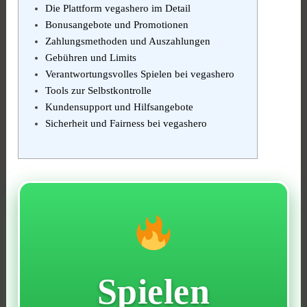
Die Plattform vegashero im Detail
Bonusangebote und Promotionen
Zahlungsmethoden und Auszahlungen
Gebühren und Limits
Verantwortungsvolles Spielen bei vegashero
Tools zur Selbstkontrolle
Kundensupport und Hilfsangebote
Sicherheit und Fairness bei vegashero
Spielen