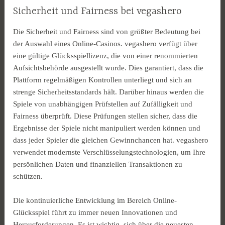
Sicherheit und Fairness bei vegashero
Die Sicherheit und Fairness sind von größter Bedeutung bei
der Auswahl eines Online-Casinos. vegashero verfügt über
eine gültige Glücksspiellizenz, die von einer renommierten
Aufsichtsbehörde ausgestellt wurde. Dies garantiert, dass die
Plattform regelmäßigen Kontrollen unterliegt und sich an
strenge Sicherheitsstandards hält. Darüber hinaus werden die
Spiele von unabhängigen Prüfstellen auf Zufälligkeit und
Fairness überprüft. Diese Prüfungen stellen sicher, dass die
Ergebnisse der Spiele nicht manipuliert werden können und
dass jeder Spieler die gleichen Gewinnchancen hat. vegashero
verwendet modernste Verschlüsselungstechnologien, um Ihre
persönlichen Daten und finanziellen Transaktionen zu
schützen.
Die kontinuierliche Entwicklung im Bereich Online-
Glücksspiel führt zu immer neuen Innovationen und
Herausforderungen. Es ist wichtig, sich über die neuesten