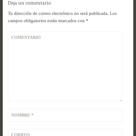
Deja un comentario
Tu dirección de correo electrónico no será publicada.
Los
campos obligatorios están marcados con
*
COMENTARIO
*
NOMBRE
CORREO