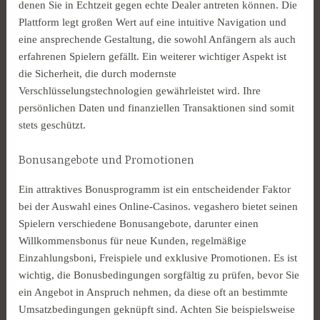
denen Sie in Echtzeit gegen echte Dealer antreten können. Die
Plattform legt großen Wert auf eine intuitive Navigation und
eine ansprechende Gestaltung, die sowohl Anfängern als auch
erfahrenen Spielern gefällt. Ein weiterer wichtiger Aspekt ist
die Sicherheit, die durch modernste
Verschlüsselungstechnologien gewährleistet wird. Ihre
persönlichen Daten und finanziellen Transaktionen sind somit
stets geschützt.
Bonusangebote und Promotionen
Ein attraktives Bonusprogramm ist ein entscheidender Faktor
bei der Auswahl eines Online-Casinos. vegashero bietet seinen
Spielern verschiedene Bonusangebote, darunter einen
Willkommensbonus für neue Kunden, regelmäßige
Einzahlungsboni, Freispiele und exklusive Promotionen. Es ist
wichtig, die Bonusbedingungen sorgfältig zu prüfen, bevor Sie
ein Angebot in Anspruch nehmen, da diese oft an bestimmte
Umsatzbedingungen geknüpft sind. Achten Sie beispielsweise