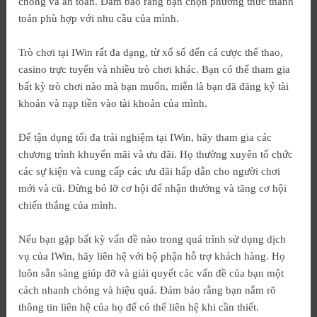
chóng và an toàn. Đảm bảo rằng bạn chọn phương thức thanh
toán phù hợp với nhu cầu của mình.
Trò chơi tại IWin rất đa dạng, từ xổ số đến cá cược thể thao,
casino trực tuyến và nhiều trò chơi khác. Bạn có thể tham gia
bất kỳ trò chơi nào mà bạn muốn, miễn là bạn đã đăng ký tài
khoản và nạp tiền vào tài khoản của mình.
Để tận dụng tối đa trải nghiệm tại IWin, hãy tham gia các
chương trình khuyến mãi và ưu đãi. Họ thường xuyên tổ chức
các sự kiện và cung cấp các ưu đãi hấp dẫn cho người chơi
mới và cũ. Đừng bỏ lỡ cơ hội để nhận thưởng và tăng cơ hội
chiến thắng của mình.
Nếu bạn gặp bất kỳ vấn đề nào trong quá trình sử dụng dịch
vụ của IWin, hãy liên hệ với bộ phận hỗ trợ khách hàng. Họ
luôn sẵn sàng giúp đỡ và giải quyết các vấn đề của bạn một
cách nhanh chóng và hiệu quả. Đảm bảo rằng bạn nắm rõ
thông tin liên hệ của họ để có thể liên hệ khi cần thiết.