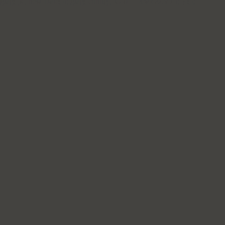
gtag('js', new Date()); gtag('config', 'G-0EERM42ZV7'); })();