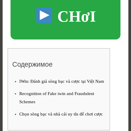
CHơI
Содержимое
IWin: Đánh giá sòng bạc và cược tại Việt Nam
Recognition of Fake iwin and Fraudulent
Schemes
Chọn sòng bạc và nhà cái uy tín để chơi cược