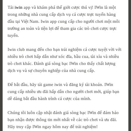
Tải
iwin
app và khám phá thế giới cược thú vị! IWin là một
trong những nhà cung cấp dịch vụ cá cược trực tuyến hàng
đầu tại Việt Nam. Iwin app cung cấp cho người chơi một môi
trường an toàn và tiện lợi để tham gia các trò chơi cược trực
tuyến.
Iwin club mang đến cho bạn trải nghiệm cá cược tuyệt vời với
nhiều trò chơi hấp dẫn như xóc đĩa, bầu cua, tài xỉu và nhiều
trò chơi khác. Đánh giá sòng bạc IWin cho thấy chất lượng
dịch vụ và sự chuyên nghiệp của nhà cung cấp.
Để bắt đầu, hãy tải game iwin và đăng ký tài khoản. IWin
cung cấp nhiều ưu đãi hấp dẫn cho người chơi mới, giúp bạn
dễ dàng bắt đầu hành trình cá cược của mình.
Chúng tôi luôn cập nhật đánh giá sòng bạc IWin để đảm bảo
bạn nhận được thông tin mới nhất về các trò chơi và ưu đãi.
Hãy truy cập IWin ngay hôm nay để trải nghiệm!