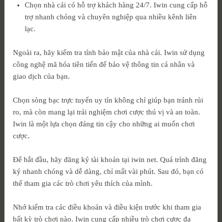
Chọn nhà cái có hỗ trợ khách hàng 24/7. Iwin cung cấp hỗ
trợ nhanh chóng và chuyên nghiệp qua nhiều kênh liên
lạc.
Ngoài ra, hãy kiểm tra tính bảo mật của nhà cái. Iwin sử dụng
công nghệ mã hóa tiên tiến để bảo vệ thông tin cá nhân và
giao dịch của bạn.
Chọn sòng bạc trực tuyến uy tín không chỉ giúp bạn tránh rủi
ro, mà còn mang lại trải nghiệm chơi cược thú vị và an toàn.
Iwin là một lựa chọn đáng tin cậy cho những ai muốn chơi
cược.
Để bắt đầu, hãy đăng ký tài khoản tại iwin net. Quá trình đăng
ký nhanh chóng và dễ dàng, chỉ mất vài phút. Sau đó, bạn có
thể tham gia các trò chơi yêu thích của mình.
Nhớ kiểm tra các điều khoản và điều kiện trước khi tham gia
bất kỳ trò chơi nào. Iwin cung cấp nhiều trò chơi cược đa