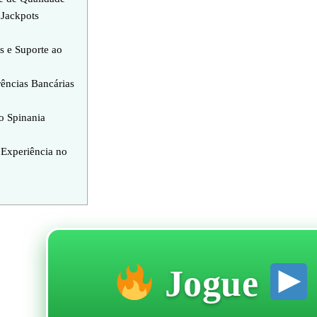
 Jackpots
 e Suporte ao
rências Bancárias
o Spinania
 Experiência no
Jogue