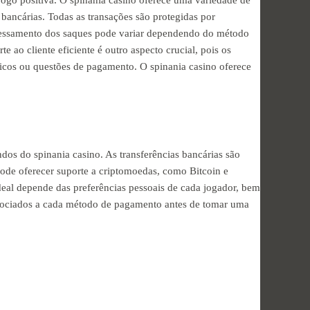
ogo positiva. O spinania casino oferece uma variedade de
s bancárias. Todas as transações são protegidas por
ocessamento dos saques pode variar dependendo do método
 ao cliente eficiente é outro aspecto crucial, pois os
icos ou questões de pagamento. O spinania casino oferece
ndos do spinania casino. As transferências bancárias são
ode oferecer suporte a criptomoedas, como Bitcoin e
eal depende das preferências pessoais de cada jogador, bem
associados a cada método de pagamento antes de tomar uma