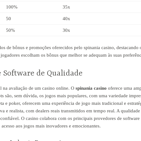
100%
35x
50
40x
50%
30x
los de bônus e promoções oferecidos pelo spinania casino, destacando o
 jogadores escolham os bônus que melhor se adequam às suas preferência
e Software de Qualidade
al na avaliação de um casino online. O
spinania casino
oferece uma ampl
ots são, sem dúvida, os jogos mais populares, com uma variedade impres
ta e poker, oferecem uma experiência de jogo mais tradicional e estraté
 e realista, com dealers reais transmitidos em tempo real. A qualidade
e confiável. O casino colabora com os principais provedores de softwa
 acesso aos jogos mais inovadores e emocionantes.