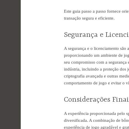
Este guia passo a passo fornece or
transação segura e eficiente.
Segurança e Licenc
A segurança e o licenciamento são a
proporcionando um ambiente de jogo 
seu compromisso com a segurança e 
indústria, incluindo a proteção dos
criptografia avançada e outras medi
comportamento de jogo e evitar o ví
Considerações Finai
A experiência proporcionada pelo s
diversificada. A combinação de bônu
experiência de jogo agradável e gr