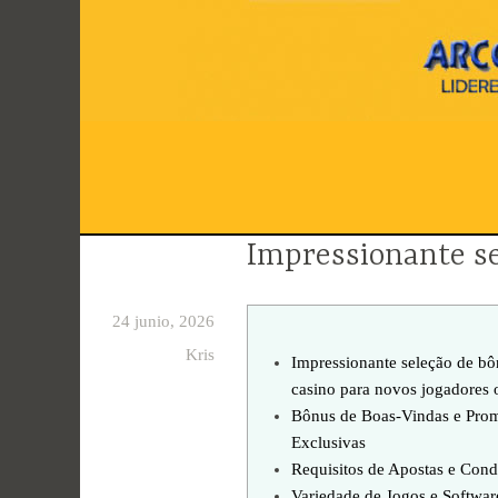
Saltar
al
contenido
Impressionante se
24 junio, 2026
Kris
Impressionante seleção de bô
casino para novos jogadores 
Bônus de Boas-Vindas e Pro
Exclusivas
Requisitos de Apostas e Cond
Variedade de Jogos e Softwar