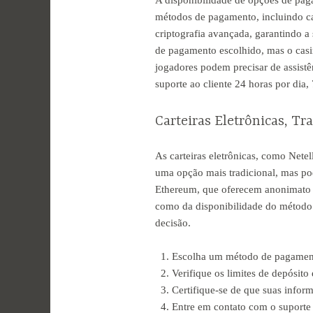
A disponibilidade de opções de pag
métodos de pagamento, incluindo cart
criptografia avançada, garantindo 
de pagamento escolhido, mas o casino
jogadores podem precisar de assist
suporte ao cliente 24 horas por dia,
Carteiras Eletrônicas, T
As carteiras eletrônicas, como Netel
uma opção mais tradicional, mas po
Ethereum, que oferecem anonimato e
como da disponibilidade do método 
decisão.
Escolha um método de pagament
Verifique os limites de depósito
Certifique-se de que suas inform
Entre em contato com o suporte