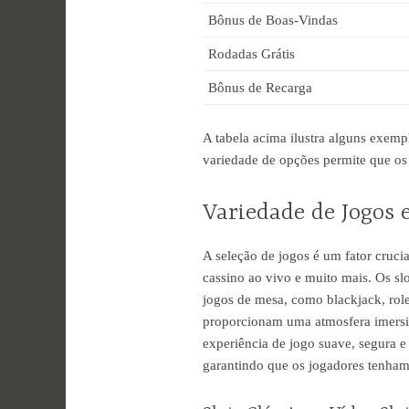
Bônus de Boas-Vindas
Rodadas Grátis
Bônus de Recarga
A tabela acima ilustra alguns exemp
variedade de opções permite que os
Variedade de Jogos 
A seleção de jogos é um fator cruci
cassino ao vivo e muito mais. Os sl
jogos de mesa, como blackjack, role
proporcionam uma atmosfera imersiva
experiência de jogo suave, segura 
garantindo que os jogadores tenham