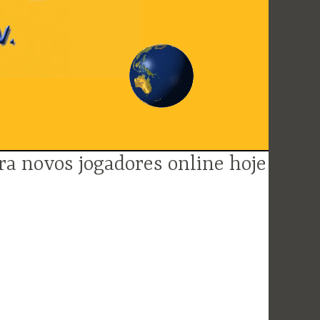
ra novos jogadores online hoje