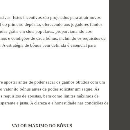
vas. Estes incentivos são projetados para atrair novos
 do primeiro depósito, oferecendo aos jogadores fundos
adas grátis em slots populares, proporcionando aos
rmos e condições de cada bônus, incluindo os requisitos de
 A estratégia de bônus bem definida é essencial para
ve apostar antes de poder sacar os ganhos obtidos com um
o valor do bônus antes de poder solicitar um saque. As
s requisitos de apostas, bem como limites máximos de
nsparente e justa. A clareza e a honestidade nas condições de
VALOR MÁXIMO DO BÔNUS