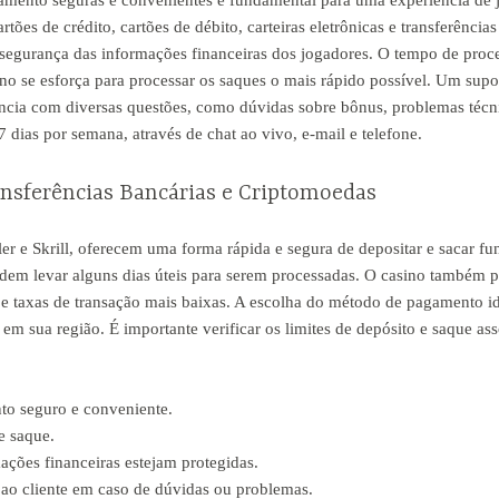
amento seguras e convenientes é fundamental para uma experiência de j
ões de crédito, cartões de débito, carteiras eletrônicas e transferência
a segurança das informações financeiras dos jogadores. O tempo de pr
 se esforça para processar os saques o mais rápido possível. Um suporte
ência com diversas questões, como dúvidas sobre bônus, problemas técn
 7 dias por semana, através de chat ao vivo, e-mail e telefone.
ransferências Bancárias e Criptomoedas
ler e Skrill, oferecem uma forma rápida e segura de depositar e sacar fu
dem levar alguns dias úteis para serem processadas. O casino também p
 taxas de transação mais baixas. A escolha do método de pagamento id
em sua região. É importante verificar os limites de depósito e saque 
o seguro e conveniente.
 e saque.
ações financeiras estejam protegidas.
 ao cliente em caso de dúvidas ou problemas.