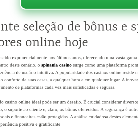
nte seleção de bônus e s
ores online hoje
escido exponencialmente nos últimos anos, oferecendo uma vasta gama 
ntro deste cenário, o
spinania casino
surge como uma plataforma promis
eriência de usuário intuitiva. A popularidade dos casinos online reside
 no conforto de suas casas, a qualquer hora e em qualquer lugar. A in
imento de plataformas cada vez mais sofisticadas e seguras.
do casino online ideal pode ser um desafio. É crucial considerar diverso
, o suporte ao cliente e, claro, os bônus oferecidos. A segurança é outr
soais e financeiras estão protegidas. A análise cuidadosa destes eleme
iência positiva e gratificante.