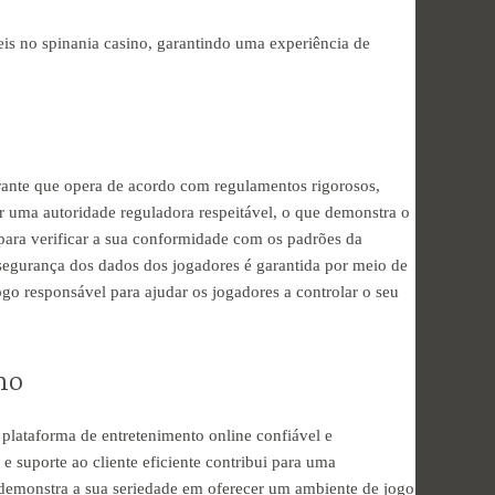
is no spinania casino, garantindo uma experiência de
arante que opera de acordo com regulamentos rigorosos,
r uma autoridade reguladora respeitável, o que demonstra o
para verificar a sua conformidade com os padrões da
 segurança dos dados dos jogadores é garantida por meio de
go responsável para ajudar os jogadores a controlar o seu
no
plataforma de entretenimento online confiável e
 suporte ao cliente eficiente contribui para uma
 demonstra a sua seriedade em oferecer um ambiente de jogo