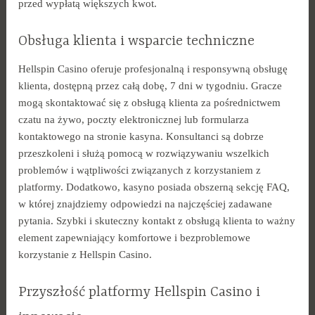
przed wypłatą większych kwot.
Obsługa klienta i wsparcie techniczne
Hellspin Casino oferuje profesjonalną i responsywną obsługę
klienta, dostępną przez całą dobę, 7 dni w tygodniu. Gracze
mogą skontaktować się z obsługą klienta za pośrednictwem
czatu na żywo, poczty elektronicznej lub formularza
kontaktowego na stronie kasyna. Konsultanci są dobrze
przeszkoleni i służą pomocą w rozwiązywaniu wszelkich
problemów i wątpliwości związanych z korzystaniem z
platformy. Dodatkowo, kasyno posiada obszerną sekcję FAQ,
w której znajdziemy odpowiedzi na najczęściej zadawane
pytania. Szybki i skuteczny kontakt z obsługą klienta to ważny
element zapewniający komfortowe i bezproblemowe
korzystanie z Hellspin Casino.
Przyszłość platformy Hellspin Casino i