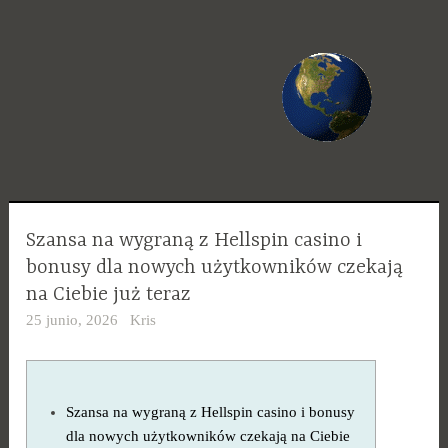
Saltar
al
contenido
Szansa na wygraną z Hellspin casino i
bonusy dla nowych użytkowników czekają
na Ciebie już teraz
25 junio, 2026
Kris
Szansa na wygraną z Hellspin casino i bonusy
dla nowych użytkowników czekają na Ciebie