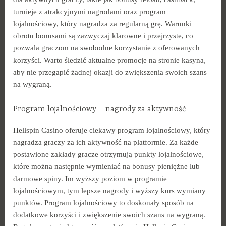
turnieje z atrakcyjnymi nagrodami oraz program
lojalnościowy, który nagradza za regularną grę. Warunki
obrotu bonusami są zazwyczaj klarowne i przejrzyste, co
pozwala graczom na swobodne korzystanie z oferowanych
korzyści. Warto śledzić aktualne promocje na stronie kasyna,
aby nie przegapić żadnej okazji do zwiększenia swoich szans
na wygraną.
Program lojalnościowy – nagrody za aktywność
Hellspin Casino oferuje ciekawy program lojalnościowy, który
nagradza graczy za ich aktywność na platformie. Za każde
postawione zakłady gracze otrzymują punkty lojalnościowe,
które można następnie wymieniać na bonusy pieniężne lub
darmowe spiny. Im wyższy poziom w programie
lojalnościowym, tym lepsze nagrody i wyższy kurs wymiany
punktów. Program lojalnościowy to doskonały sposób na
dodatkowe korzyści i zwiększenie swoich szans na wygraną.