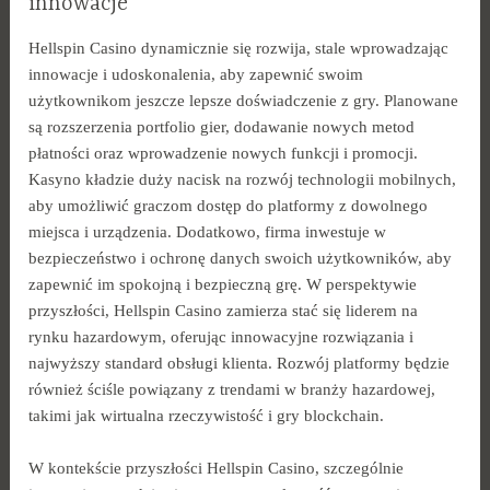
innowacje
Hellspin Casino dynamicznie się rozwija, stale wprowadzając
innowacje i udoskonalenia, aby zapewnić swoim
użytkownikom jeszcze lepsze doświadczenie z gry. Planowane
są rozszerzenia portfolio gier, dodawanie nowych metod
płatności oraz wprowadzenie nowych funkcji i promocji.
Kasyno kładzie duży nacisk na rozwój technologii mobilnych,
aby umożliwić graczom dostęp do platformy z dowolnego
miejsca i urządzenia. Dodatkowo, firma inwestuje w
bezpieczeństwo i ochronę danych swoich użytkowników, aby
zapewnić im spokojną i bezpieczną grę. W perspektywie
przyszłości, Hellspin Casino zamierza stać się liderem na
rynku hazardowym, oferując innowacyjne rozwiązania i
najwyższy standard obsługi klienta. Rozwój platformy będzie
również ściśle powiązany z trendami w branży hazardowej,
takimi jak wirtualna rzeczywistość i gry blockchain.
W kontekście przyszłości Hellspin Casino, szczególnie