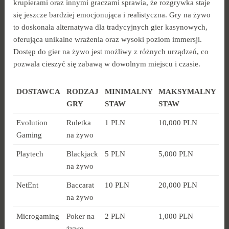
krupierami oraz innymi graczami sprawia, że rozgrywka staje
się jeszcze bardziej emocjonująca i realistyczna. Gry na żywo
to doskonała alternatywa dla tradycyjnych gier kasynowych,
oferująca unikalne wrażenia oraz wysoki poziom immersji.
Dostęp do gier na żywo jest możliwy z różnych urządzeń, co
pozwala cieszyć się zabawą w dowolnym miejscu i czasie.
DOSTAWCA
RODZAJ
MINIMALNY
MAKSYMALNY
GRY
STAW
STAW
Evolution
Ruletka
1 PLN
10,000 PLN
Gaming
na żywo
Playtech
Blackjack
5 PLN
5,000 PLN
na żywo
NetEnt
Baccarat
10 PLN
20,000 PLN
na żywo
Microgaming
Poker na
2 PLN
1,000 PLN
żywo