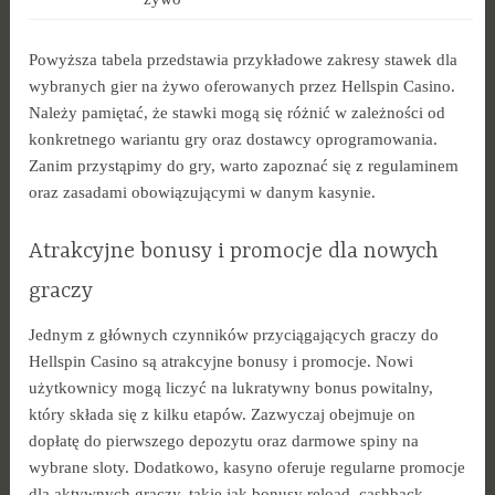
Powyższa tabela przedstawia przykładowe zakresy stawek dla
wybranych gier na żywo oferowanych przez Hellspin Casino.
Należy pamiętać, że stawki mogą się różnić w zależności od
konkretnego wariantu gry oraz dostawcy oprogramowania.
Zanim przystąpimy do gry, warto zapoznać się z regulaminem
oraz zasadami obowiązującymi w danym kasynie.
Atrakcyjne bonusy i promocje dla nowych
graczy
Jednym z głównych czynników przyciągających graczy do
Hellspin Casino są atrakcyjne bonusy i promocje. Nowi
użytkownicy mogą liczyć na lukratywny bonus powitalny,
który składa się z kilku etapów. Zazwyczaj obejmuje on
dopłatę do pierwszego depozytu oraz darmowe spiny na
wybrane sloty. Dodatkowo, kasyno oferuje regularne promocje
dla aktywnych graczy, takie jak bonusy reload, cashback,