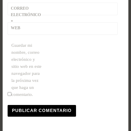
CORREO
ELECTRÓNICO
*
WEB
Guardar mi
nombre, correo
electrónico y
sitio web en este
navegador para
la próxima vez
que haga un
comentario.