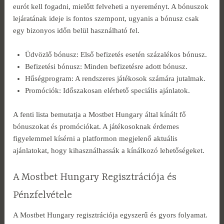
eurót kell fogadni, mielőtt felveheti a nyereményt. A bónuszok
lejáratának ideje is fontos szempont, ugyanis a bónusz csak
egy bizonyos időn belül használható fel.
Üdvözlő bónusz: Első befizetés esetén százalékos bónusz.
Befizetési bónusz: Minden befizetésre adott bónusz.
Hűségprogram: A rendszeres játékosok számára jutalmak.
Promóciók: Időszakosan elérhető speciális ajánlatok.
A fenti lista bemutatja a Mostbet Hungary által kínált fő
bónuszokat és promóciókat. A játékosoknak érdemes
figyelemmel kísérni a platformon megjelenő aktuális
ajánlatokat, hogy kihasználhassák a kínálkozó lehetőségeket.
A Mostbet Hungary Regisztrációja és
Pénzfelvétele
A Mostbet Hungary regisztrációja egyszerű és gyors folyamat.