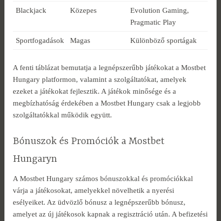
Blackjack
Közepes
Evolution Gaming,
Pragmatic Play
Sportfogadások
Magas
Különböző sportágak
A fenti táblázat bemutatja a legnépszerűbb játékokat a Mostbet
Hungary platformon, valamint a szolgáltatókat, amelyek
ezeket a játékokat fejlesztik. A játékok minősége és a
megbízhatóság érdekében a Mostbet Hungary csak a legjobb
szolgáltatókkal működik együtt.
Bónuszok és Promóciók a Mostbet
Hungaryn
A Mostbet Hungary számos bónuszokkal és promóciókkal
várja a játékosokat, amelyekkel növelhetik a nyerési
esélyeiket. Az üdvözlő bónusz a legnépszerűbb bónusz,
amelyet az új játékosok kapnak a regisztráció után. A befizetési