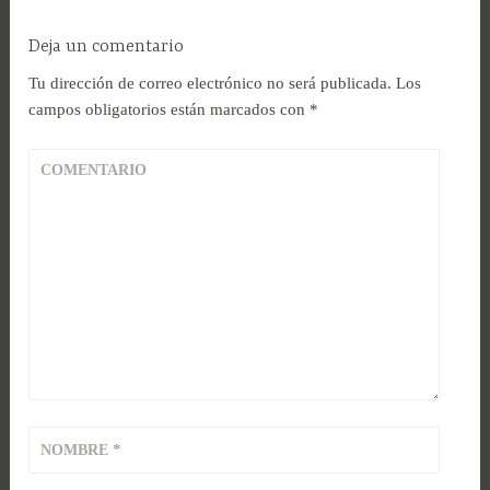
Deja un comentario
Tu dirección de correo electrónico no será publicada.
Los
campos obligatorios están marcados con
*
COMENTARIO
*
NOMBRE