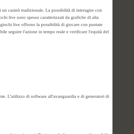
 un casinò tradizionale. La possibilità di interagire con
chi live sono spesso caratterizzati da grafiche di alta
giochi live offrono la possibilità di giocare con puntate
ile seguire l'azione in tempo reale e verificare l'equità del
e. L'utilizzo di software all'avanguardia e di generatori di