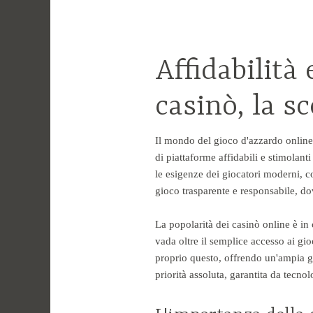
Affidabilità
casinò, la sc
Il mondo del gioco d'azzardo online
di piattaforme affidabili e stimolan
le esigenze dei giocatori moderni, c
gioco trasparente e responsabile, do
La popolarità dei casinò online è in 
vada oltre il semplice accesso ai gi
proprio questo, offrendo un'ampia ga
priorità assoluta, garantita da tecnol