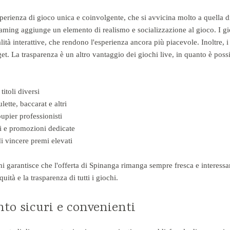
perienza di gioco unica e coinvolgente, che si avvicina molto a quella di
reaming aggiunge un elemento di realismo e socializzazione al gioco. I gio
tà interattive, che rendono l'esperienza ancora più piacevole. Inoltre, i 
et. La trasparenza è un altro vantaggio dei giochi live, in quanto è possib
itoli diversi
ette, baccarat e altri
upier professionisti
li e promozioni dedicate
di vincere premi elevati
i garantisce che l'offerta di Spinanga rimanga sempre fresca e interessant
quità e la trasparenza di tutti i giochi.
to sicuri e convenienti