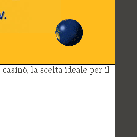
casinò, la scelta ideale per il