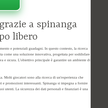
 grazie a spinanga
mpo libero
ento e potenziali guadagni. In questo contesto, la ricerca
ta come una soluzione innovativa, progettata per soddisfare
a e sicura. L'obiettivo principale è garantire un ambiente di
nza. Molti giocatori sono alla ricerca di un'esperienza che
uri e promozioni interessanti. Spinanga si impegna a fornire
i utenti. La sicurezza dei dati personali e finanziari è una