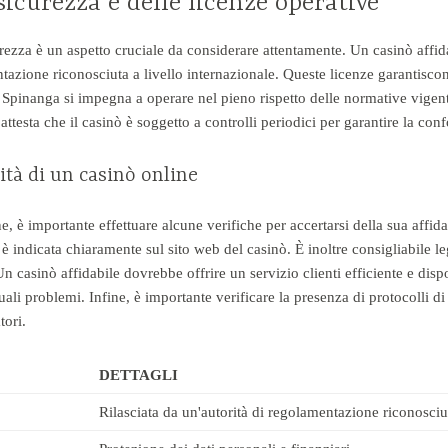
icurezza e delle licenze operative
curezza è un aspetto cruciale da considerare attentamente. Un casinò affi
ntazione riconosciuta a livello internazionale. Queste licenze garantiscono
. Spinanga si impegna a operare nel pieno rispetto delle normative vigent
ttesta che il casinò è soggetto a controlli periodici per garantire la conf
lità di un casinò online
ne, è importante effettuare alcune verifiche per accertarsi della sua affid
 è indicata chiaramente sul sito web del casinò. È inoltre consigliabile leg
n casinò affidabile dovrebbe offrire un servizio clienti efficiente e disp
ali problemi. Infine, è importante verificare la presenza di protocolli di
tori.
DETTAGLI
Rilasciata da un'autorità di regolamentazione riconosciu