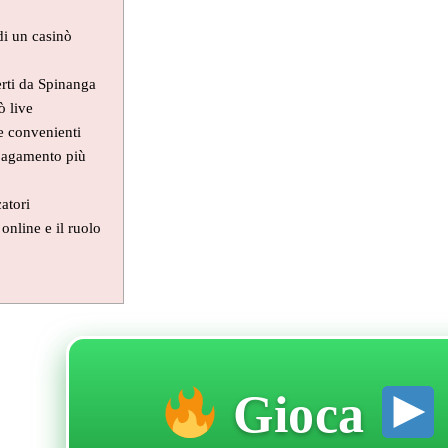
 di un casinò
rti da Spinanga
ò live
e convenienti
pagamento più
atori
online e il ruolo
Gioca