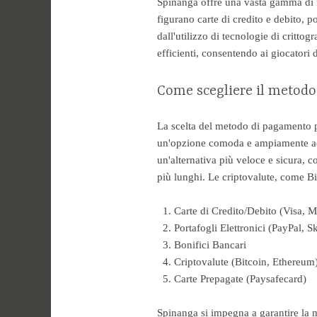
Spinanga offre una vasta gamma di me
figurano carte di credito e debito, po
dall'utilizzo di tecnologie di crittog
efficienti, consentendo ai giocatori
Come scegliere il metodo
La scelta del metodo di pagamento pi
un'opzione comoda e ampiamente acce
un'alternativa più veloce e sicura, 
più lunghi. Le criptovalute, come Bi
Carte di Credito/Debito (Visa, M
Portafogli Elettronici (PayPal, Sk
Bonifici Bancari
Criptovalute (Bitcoin, Ethereum
Carte Prepagate (Paysafecard)
Spinanga si impegna a garantire la 