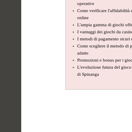
operative
Come verificare l'affidabilità
online
L'ampia gamma di giochi offe
I vantaggi dei giochi da casin
I metodi di pagamento sicuri 
Come scegliere il metodo di 
adatto
Promozioni e bonus per i gioc
L'evoluzione futura del gioco 
di Spinanga