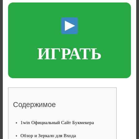
ИГРАТЬ
Содержимое
1win Официальный Сайт Букмекера
Обзор и Зеркало для Входа