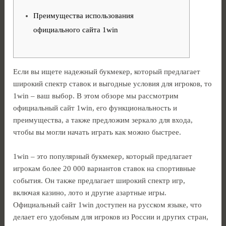
Преимущества использования
официального сайта 1win
Если вы ищете надежный букмекер, который предлагает
широкий спектр ставок и выгодные условия для игроков, то
1win – ваш выбор. В этом обзоре мы рассмотрим
официальный сайт 1win, его функциональность и
преимущества, а также предложим зеркало для входа,
чтобы вы могли начать играть как можно быстрее.
1win – это популярный букмекер, который предлагает
игрокам более 20 000 вариантов ставок на спортивные
события. Он также предлагает широкий спектр игр,
включая казино, лото и другие азартные игры.
Официальный сайт 1win доступен на русском языке, что
делает его удобным для игроков из России и других стран,