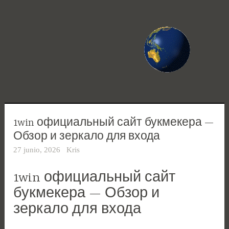
Saltar
al
contenido
1win официальный сайт букмекера —
Обзор и зеркало для входа
27 junio, 2026
Kris
1win официальный сайт
букмекера — Обзор и
зеркало для входа