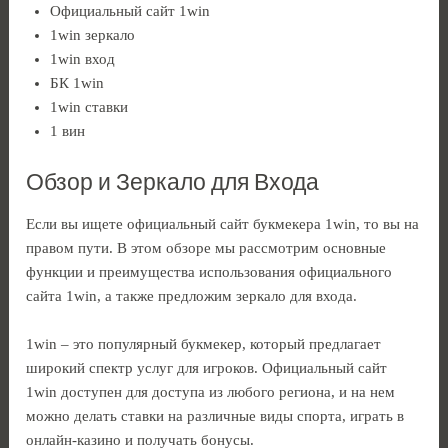
Официальный сайт 1win
1win зеркало
1win вход
БК 1win
1win ставки
1 вин
Обзор и Зеркало для Входа
Если вы ищете официальный сайт букмекера 1win, то вы на
правом пути. В этом обзоре мы рассмотрим основные
функции и преимущества использования официального
сайта 1win, а также предложим зеркало для входа.
1win – это популярный букмекер, который предлагает
широкий спектр услуг для игроков. Официальный сайт
1win доступен для доступа из любого региона, и на нем
можно делать ставки на различные виды спорта, играть в
онлайн-казино и получать бонусы.