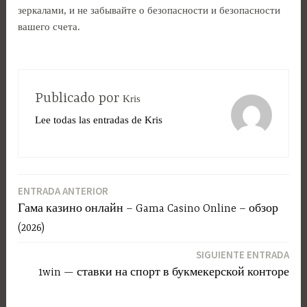
зеркалами, и не забывайте о безопасности и безопасности
вашего счета.
Publicado por
Kris
Lee todas las entradas de Kris
ENTRADA ANTERIOR
Navegación
Гама казино онлайн – Gama Casino Online – обзор
de
(2026)
entradas
SIGUIENTE ENTRADA
1win — ставки на спорт в букмекерской конторе