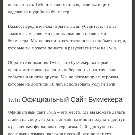
использовать 1win для своих ставок, если вы ищете
надежный и удобный букмекер.
Важно: перед началом игры на 1win, убедитесь, что вы
знакомы с условиями использования и правилами
букмекера. Мы не несем ответственности за любые потери,
которые вы можете понести в результате игры на 1win.
Обратите внимание: 1win – это букмекер, который
предлагает ставки на спорт, киберспорт, политические
события и многое другое. Мы не рекомендуем игрокам,
которые не достигли 18 лет, использовать услуги 1win.
1win Официальный Сайт Букмекера
Официальный сайт 1win – это место, где вы можете делать
ставки на спорт, играть в онлайн-казино и получать доступ
к различным функциям и сервисам. Сайт доступен на
нескольких языках, включая русский, что делает его