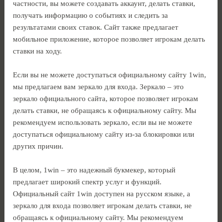
частности, вы можете создавать аккаунт, делать ставки,
получать информацию о событиях и следить за
результатами своих ставок. Сайт также предлагает
мобильное приложение, которое позволяет игрокам делать
ставки на ходу.
Если вы не можете доступаться официальному сайту 1win,
мы предлагаем вам зеркало для входа. Зеркало – это
зеркало официального сайта, которое позволяет игрокам
делать ставки, не обращаясь к официальному сайту. Мы
рекомендуем использовать зеркало, если вы не можете
доступаться официальному сайту из-за блокировки или
других причин.
В целом, 1win – это надежный букмекер, который
предлагает широкий спектр услуг и функций.
Официальный сайт 1win доступен на русском языке, а
зеркало для входа позволяет игрокам делать ставки, не
обращаясь к официальному сайту. Мы рекомендуем