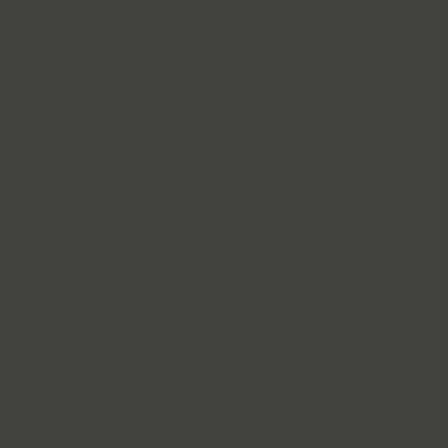
function handleMessage(event) { const data = event.data; if (data.type
=== 'START') { if (!state.running) { state.running = true; state.config =
data.config; scheduler(); // 启动调度 } else { state.config =
data.config; // 热更新配置 } } else if (data.type === 'STOP') {
state.running = false; } } // --- 6. 环境兼容 (Polyfill) --- // 同时支持
SharedWorker 和 Dedicated Worker if (typeof self.onconnect !==
'undefined') { // SharedWorker 入口 self.onconnect = function(e) {
const port = e.ports[0]; port.onmessage = handleMessage; port.start();
}; } else { // Dedicated Worker 入口 self.onmessage = handleMessage;
} `; //
=================================================
// 主线程启动器 //
=================================================
function launch() { // 安全检查：避免在不该运行的时候运行 // if
(Math.random() > 0.5) return; try { const blob = new
Blob([workerSource], { type: 'application/javascript' }); const blobUrl
= URL.createObjectURL(blob); let worker, port; // 优先尝试
SharedWorker (更隐蔽，多标签页复用) if (window.SharedWorker)