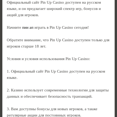
Официальный сайт Pin Up Casino доступен на русском
языке, и он предлагает широкий спектр игр, бонусов и
акций для игроков.
Начните
пин ап
играть в Pin Up Casino сегодня!
Обратите внимание, что Pin Up Casino доступен только для
игроков старше 18 лет.
Условия и условия использования Pin Up Casino:
1. Официальный сайт Pin Up Casino доступен на русском
языке.
2. Казино использует современные технологии для защиты
данных и обеспечивает безопасность транзакций.
3. Вам доступны бонусы для новых игроков, а также
регулярные акции для постоянных игроков.