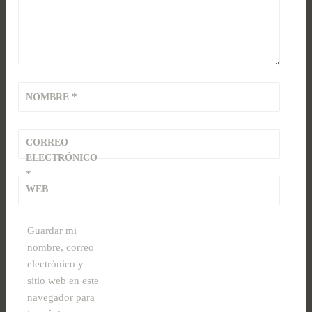
*
NOMBRE
CORREO
ELECTRÓNICO
*
WEB
Guardar mi
nombre, correo
electrónico y
sitio web en este
navegador para