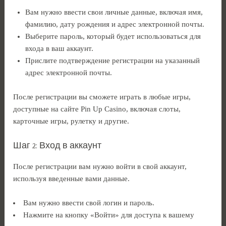
Вам нужно ввести свои личные данные, включая имя,
фамилию, дату рождения и адрес электронной почты.
Выберите пароль, который будет использоваться для
входа в ваш аккаунт.
Прислите подтверждение регистрации на указанный
адрес электронной почты.
После регистрации вы сможете играть в любые игры,
доступные на сайте Pin Up Casino, включая слоты,
карточные игры, рулетку и другие.
Шаг 2: Вход в аккаунт
После регистрации вам нужно войти в свой аккаунт,
используя введенные вами данные.
Вам нужно ввести свой логин и пароль.
Нажмите на кнопку «Войти» для доступа к вашему