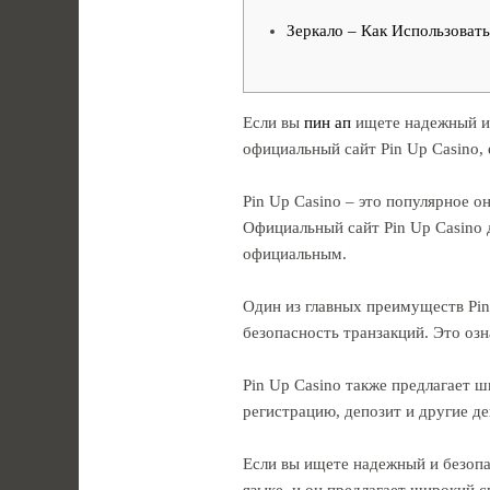
Зеркало – Как Использовать
Если вы
пин ап
ищете надежный и 
официальный сайт Pin Up Casino,
Pin Up Casino – это популярное о
Официальный сайт Pin Up Casino д
официальным.
Один из главных преимуществ Pin
безопасность транзакций. Это озна
Pin Up Casino также предлагает ш
регистрацию, депозит и другие де
Если вы ищете надежный и безопа