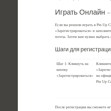
Играть Онлайн –
Если вы решили играть в Pin Up C
«Зарегистрироваться» и заполнит
почты. Затем вам нужно выбрать 
Шаги для регистраци
Шаг 1: Кликнуть на
Кликните
кнопку
«Зарегис
«Зарегистрироваться»
на офици
Pin Up C
После регистрации вы сможете игр