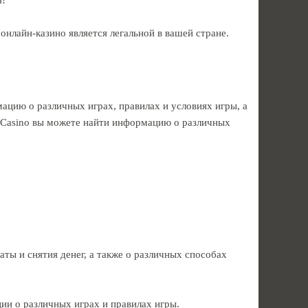
я!
 онлайн-казино является легальной в вашей стране.
ацию о различных играх, правилах и условиях игры, а
Up Casino вы можете найти информацию о различных
ты и снятия денег, а также о различных способах
ии о различных играх и правилах игры.