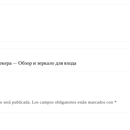
кера — Обзор и зеркало для входа
o será publicada.
Los campos obligatorios están marcados con
*