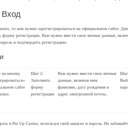
 Вход
asino, то вам нужно зарегистрироваться на официальном сайте. Для
ь форму регистрации. Вам нужно ввести свои личные данные, вклю
пароль и подтвердить регистрацию.
и:
 на кнопку
Шаг 2:
Вам нужно ввести свои личные
Шаг
трироваться»
Заполнить
данные, включая имя,
Выб
альном сайте
форму
фамилию, дату рождения и
пар
asino.
регистрации
адрес электронной почты.
ать в Pin Up Casino, используя свой аккаунт и пароль. Не забывай