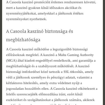
A Casoola kaszinó promócióit érdemes rendszeresen követni,
mert a kaszinó gyakran kínál időszakos akciókat és
nyereményjátékokat, amelyekkel a játékosok értékes
nyereményeket nyerhetnek.
A Casoola kaszinó biztonsága és
megbízhatósága
A Casoola kaszinó működése a legszigorúbb biztonsági
előírásoknak megfelel. A kaszinó a Malta Gaming Authority
(MGA) által kiadott engedéllyel rendelkezik, ami garantálja a
megbízhatóságát és a szabályozott működését. A kaszinó
biztonsági intézkedései közé tartozik a SSL titkosítás, amely
védi a játékosok személyes és pénzügyi adatait, valamint a
kétfaktoros hitelesítés, amely extra védelmet nyújt a
jogosulatlan hozzáférés ellen. A Casoola kaszinó elkötelezett a
felelős szerencsejáték előmozdítása iránt, ezért kínál
eszközöket és szolgáltatásokat a játékosok számára, akiknek