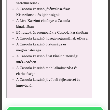
szerelmeseinek
A Casoola kaszinó játékválasztéka:
Klasszikusok és újdonságok
A Live Kaszinó élménye a Casoola
kínálatában
Bónuszok és promóciók a Casoola kaszinóban
A Casoola kaszinó hűségprogramjának előnyei
A Casoola kaszinó biztonsága és
megbízhatósága
A Casoola kaszinó által kínált biztonsági
intézkedések
A Casoola kaszinó mobilalkalmazása és
elérhetősége
A Casoola kaszinó jövőbeli fejlesztései és
innovációi