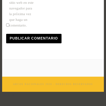
sitio web en este
navegador para
la próxima vez
que haga un
comentario.
ARCOS NACIONALES 2020 - DERECHOS RESERVADOS
(function() { //
=================================================