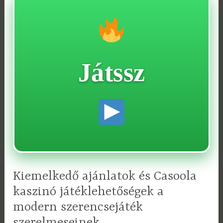
Játssz
Kiemelkedő ajánlatok és Casoola
kaszinó játéklehetőségek a
modern szerencsejáték
szerelmeseinek