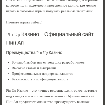
которые ищут надежное и проверенное казино, где можно
играть в любимые игры и получать реальные выигрыши.
Начните играть сейчас!
Pin Up Казино – Официальный сайт
Пин Ап
Преимущества Pin Up Казино
Большой выбор игр от ведущих разработчиков
Высокие ставки и выигрыши
Профессиональная поддержка клиентов
Безопасность и конфиденциальность
Pin Up Казино – это лучшее решение для игроков, которые
ищут надежное и проверенное казино. Официальный сайт
Пин Ап предлагает множество преимуществ, включая