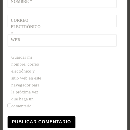
*
NOMBRE
CORREO
ELECTRÓNICO
*
WEB
Guardar mi
nombre, correo
electrónico y
sitio web en este
navegador para
la próxima vez
que haga un
comentario.