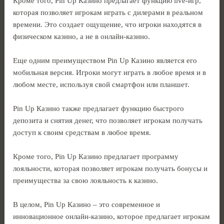
Кроме того, Pin Up Казино предлагает функцию live-игр,
которая позволяет игрокам играть с дилерами в реальном
времени. Это создает ощущение, что игроки находятся в
физическом казино, а не в онлайн-казино.
Еще одним преимуществом Pin Up Казино является его
мобильная версия. Игроки могут играть в любое время и в
любом месте, используя свой смартфон или планшет.
Pin Up Казино также предлагает функцию быстрого
депозита и снятия денег, что позволяет игрокам получать
доступ к своим средствам в любое время.
Кроме того, Pin Up Казино предлагает программу
лояльности, которая позволяет игрокам получать бонусы и
преимущества за свою лояльность к казино.
В целом, Pin Up Казино – это современное и
инновационное онлайн-казино, которое предлагает игрокам