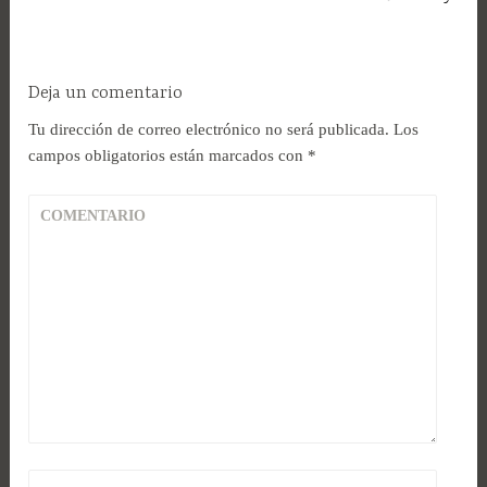
Deja un comentario
Tu dirección de correo electrónico no será publicada.
Los
campos obligatorios están marcados con
*
COMENTARIO