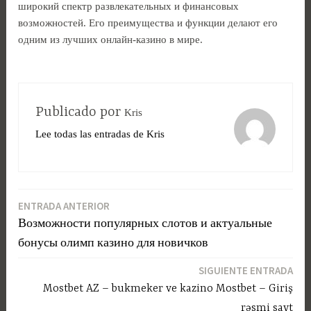
широкий спектр развлекательных и финансовых
возможностей. Его преимущества и функции делают его
одним из лучших онлайн-казино в мире.
Publicado por
Kris
Lee todas las entradas de Kris
ENTRADA ANTERIOR
Navegación
Возможности популярных слотов и актуальные
de
бонусы олимп казино для новичков
entradas
SIGUIENTE ENTRADA
Mostbet AZ – bukmeker ve kazino Mostbet – Giriş
rəsmi sayt