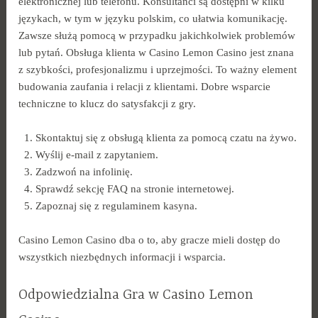
elektronicznej lub telefonu. Konsultanci są dostępni w kilku
językach, w tym w języku polskim, co ułatwia komunikację.
Zawsze służą pomocą w przypadku jakichkolwiek problemów
lub pytań. Obsługa klienta w Casino Lemon Casino jest znana
z szybkości, profesjonalizmu i uprzejmości. To ważny element
budowania zaufania i relacji z klientami. Dobre wsparcie
techniczne to klucz do satysfakcji z gry.
Skontaktuj się z obsługą klienta za pomocą czatu na żywo.
Wyślij e-mail z zapytaniem.
Zadzwoń na infolinię.
Sprawdź sekcję FAQ na stronie internetowej.
Zapoznaj się z regulaminem kasyna.
Casino Lemon Casino dba o to, aby gracze mieli dostęp do
wszystkich niezbędnych informacji i wsparcia.
Odpowiedzialna Gra w Casino Lemon