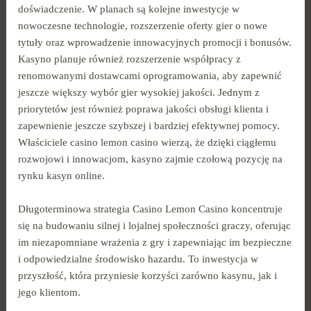
doświadczenie. W planach są kolejne inwestycje w
nowoczesne technologie, rozszerzenie oferty gier o nowe
tytuły oraz wprowadzenie innowacyjnych promocji i bonusów.
Kasyno planuje również rozszerzenie współpracy z
renomowanymi dostawcami oprogramowania, aby zapewnić
jeszcze większy wybór gier wysokiej jakości. Jednym z
priorytetów jest również poprawa jakości obsługi klienta i
zapewnienie jeszcze szybszej i bardziej efektywnej pomocy.
Właściciele casino lemon casino wierzą, że dzięki ciągłemu
rozwojowi i innowacjom, kasyno zajmie czołową pozycję na
rynku kasyn online.
Długoterminowa strategia Casino Lemon Casino koncentruje
się na budowaniu silnej i lojalnej społeczności graczy, oferując
im niezapomniane wrażenia z gry i zapewniając im bezpieczne
i odpowiedzialne środowisko hazardu. To inwestycja w
przyszłość, która przyniesie korzyści zarówno kasynu, jak i
jego klientom.