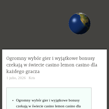
Saltar
al
contenido
Ogromny wybór gier i wyjątkowe bonusy
czekają w świecie casino lemon casino dla
każdego gracza
1 julio, 2026
Kris
Ogromny wybór gier i wyjątkowe bonusy
czekają w świecie casino lemon casino dla