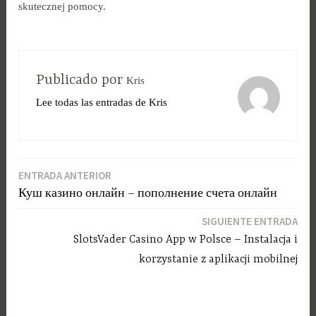
skutecznej pomocy.
Publicado por
Kris
Lee todas las entradas de Kris
ENTRADA ANTERIOR
Navegación
Куш казино онлайн – пополнение счета онлайн
de
SIGUIENTE ENTRADA
entradas
SlotsVader Casino App w Polsce – Instalacja i
korzystanie z aplikacji mobilnej