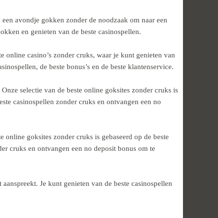
van een avondje gokken zonder de noodzaak om naar een
 gokken en genieten van de beste casinospellen.
te online casino’s zonder cruks, waar je kunt genieten van
sinospellen, de beste bonus’s en de beste klantenservice.
 Onze selectie van de beste online goksites zonder cruks is
 beste casinospellen zonder cruks en ontvangen een no
ste online goksites zonder cruks is gebaseerd op de beste
onder cruks en ontvangen een no deposit bonus om te
 aanspreekt. Je kunt genieten van de beste casinospellen