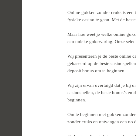
Online gokken zonder cruks is een 
fysieke casino te gaan. Met de best
Maar hoe weet je welke online goksi
een unieke gokervaring. Onze select
Wij presenteren je de beste online c
gebaseerd op de beste casinospellen
deposit bonus om te beginnen.
Wij zijn ervan overtuigd dat je bij 
casinospellen, de beste bonus’s en 
beginnen.
Om te beginnen met gokken zonder cr
zonder cruks en ontvangen een no d