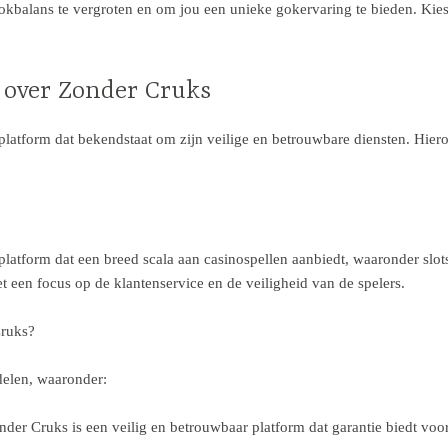
 gokbalans te vergroten en om jou een unieke gokervaring te bieden. K
 over Zonder Cruks
platform dat bekendstaat om zijn veilige en betrouwbare diensten. Hier
latform dat een breed scala aan casinospellen aanbiedt, waaronder slots
t een focus op de klantenservice en de veiligheid van de spelers.
Cruks?
delen, waaronder:
der Cruks is een veilig en betrouwbaar platform dat garantie biedt voor