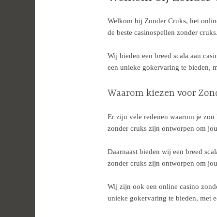
Welkom bij Zonder Cruks, het online
de beste casinospellen zonder cruk
Wij bieden een breed scala aan casi
een unieke gokervaring te bieden, 
Waarom kiezen voor Zon
Er zijn vele redenen waarom je zou
zonder cruks zijn ontworpen om jou
Daarnaast bieden wij een breed scal
zonder cruks zijn ontworpen om jou 
Wij zijn ook een online casino zond
unieke gokervaring te bieden, met e