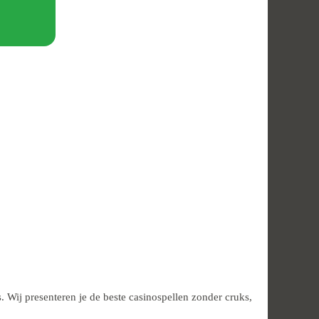
es. Wij presenteren je de beste casinospellen zonder cruks,