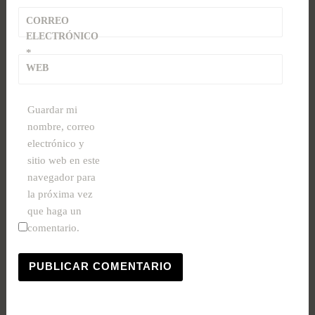
CORREO
ELECTRÓNICO
*
WEB
Guardar mi
nombre, correo
electrónico y
sitio web en este
navegador para
la próxima vez
que haga un
comentario.