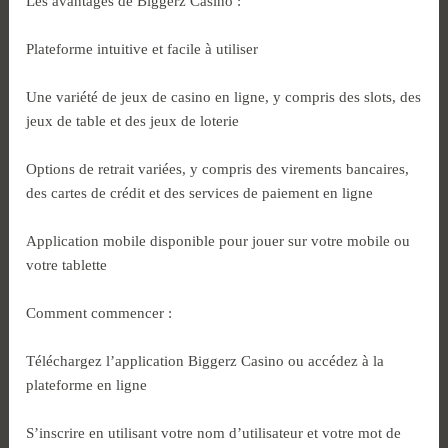
Les avantages de Biggerz Casino :
Plateforme intuitive et facile à utiliser
Une variété de jeux de casino en ligne, y compris des slots, des
jeux de table et des jeux de loterie
Options de retrait variées, y compris des virements bancaires,
des cartes de crédit et des services de paiement en ligne
Application mobile disponible pour jouer sur votre mobile ou
votre tablette
Comment commencer :
Téléchargez l’application Biggerz Casino ou accédez à la
plateforme en ligne
S’inscrire en utilisant votre nom d’utilisateur et votre mot de