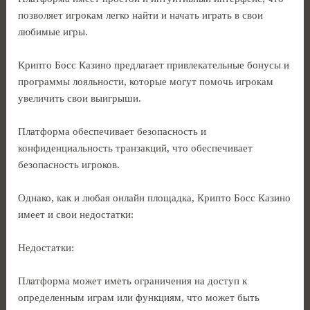
позволяет игрокам легко найти и начать играть в свои
любимые игры.
Крипто Босс Казино предлагает привлекательные бонусы и
программы лояльности, которые могут помочь игрокам
увеличить свои выигрыши.
Платформа обеспечивает безопасность и
конфиденциальность транзакций, что обеспечивает
безопасность игроков.
Однако, как и любая онлайн площадка, Крипто Босс Казино
имеет и свои недостатки:
Недостатки:
Платформа может иметь ограничения на доступ к
определенным играм или функциям, что может быть