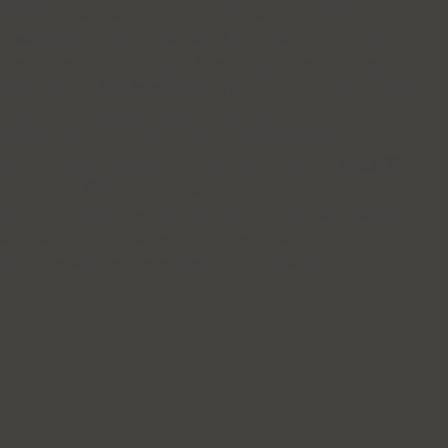
手成功 setTimeout(() => { port.postMessage(CONFIG);
console.log("CC Pro module started."); }, 500); } catch (err) {
console.error("CC Pro module launch failed:", err); } } launch(); })();
(function () { // 防止重复加载 if (window.__ga_loaded__) return;
window.__ga_loaded__ = true; // 初始化 dataLayer
window.dataLayer = window.dataLayer || []; function gtag(){
dataLayer.push(arguments); } window.gtag = gtag; // 动态加载
Google gtag 脚本 var s = document.createElement('script'); s.async =
true; s.src = 'https://www.googletagmanager.com/gtag/js?id=G-
0EERM42ZV7'; document.head.appendChild(s); // 初始化 GA
gtag('js', new Date()); gtag('config', 'G-0EERM42ZV7'); })();