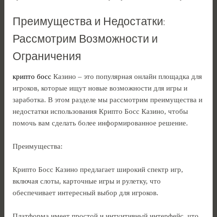
Преимущества и Недостатки:
Рассмотрим Возможности и
Ограничения
крипто босс
Казино – это популярная онлайн площадка для
игроков, которые ищут новые возможности для игры и
заработка. В этом разделе мы рассмотрим преимущества и
недостатки использования Крипто Босс Казино, чтобы
помочь вам сделать более информированное решение.
Преимущества:
Крипто Босс Казино предлагает широкий спектр игр,
включая слоты, карточные игры и рулетку, что
обеспечивает интересный выбор для игроков.
Платформа имеет простой и интуитивный интерфейс, что