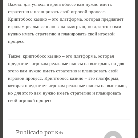
Важно: для успеха в криптобоссе вам нужно иметь
стратегию и планировать свой игровой процесс.
Криптобосс казино – это платформа, которая предлагает
игрокам реальные шансы на выигрыш, но для этого вам
нужно иметь стратегию и планировать свой игровой
процесс.
Также: криптобосс казино – это платформа, которая
предлагает игрокам реальные шансы на выигрыш, но для
этого вам нужно иметь стратегию и планировать свой
игровой процесс. Криптобосс казино – это платформа,
которая предлагает игрокам реальные шансы на выигрыш,
но для этого вам нужно иметь стратегию и планировать
свой игровой процесс.
Publicado por
Kris