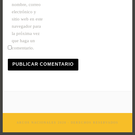
nombre, correo
electrónico y
sitio web en este
navegador para
la próxima vez
que haga un
comentario.
ARCOS NACIONALES 2020 - DERECHOS RESERVADOS