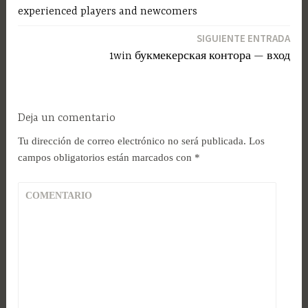
de
experienced players and newcomers
entradas
SIGUIENTE ENTRADA
1win букмекерская контора — вход
Deja un comentario
Tu dirección de correo electrónico no será publicada.
Los
campos obligatorios están marcados con
*
COMENTARIO