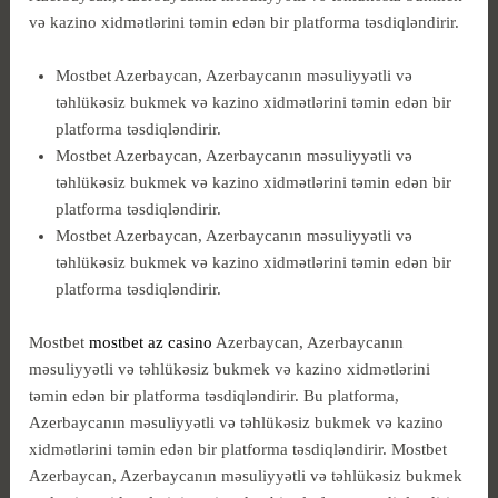
və kazino xidmətlərini təmin edən bir platforma təsdiqləndirir.
Mostbet Azerbaycan, Azerbaycanın məsuliyyətli və
təhlükəsiz bukmek və kazino xidmətlərini təmin edən bir
platforma təsdiqləndirir.
Mostbet Azerbaycan, Azerbaycanın məsuliyyətli və
təhlükəsiz bukmek və kazino xidmətlərini təmin edən bir
platforma təsdiqləndirir.
Mostbet Azerbaycan, Azerbaycanın məsuliyyətli və
təhlükəsiz bukmek və kazino xidmətlərini təmin edən bir
platforma təsdiqləndirir.
Mostbet
mostbet az casino
Azerbaycan, Azerbaycanın
məsuliyyətli və təhlükəsiz bukmek və kazino xidmətlərini
təmin edən bir platforma təsdiqləndirir. Bu platforma,
Azerbaycanın məsuliyyətli və təhlükəsiz bukmek və kazino
xidmətlərini təmin edən bir platforma təsdiqləndirir. Mostbet
Azerbaycan, Azerbaycanın məsuliyyətli və təhlükəsiz bukmek