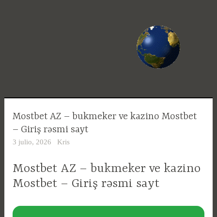
Saltar
al
contenido
Mostbet AZ – bukmeker ve kazino Mostbet
– Giriş rəsmi sayt
3 julio, 2026
Kris
Mostbet AZ – bukmeker ve kazino
Mostbet – Giriş rəsmi sayt