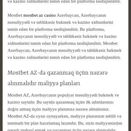
və kazino xidmətlərini təmin edən bir platforma təsdiqləndirir.
Mostbet
mostbet az casino
Azerbaycan, Azerbaycanın
məsuliyyətli və təhlükəsiz bukmek və kazino xidmətlərini
təmin edən bir platforma təsdiqləndirir. Bu platforma,
Azerbaycanın məsuliyyətli və təhlükəsiz bukmek və kazino
xidmətlərini təmin edən bir platforma təsdiqləndirir. Mostbet
Azerbaycan, Azerbaycanın məsuliyyətli və təhlükəsiz bukmek
və kazino xidmətlərini təmin edən bir platforma təsdiqləndirir.
Mostbet AZ-da qazanmaq üçün nəzərə
alınmalıdır maliyyə planları
Mostbet AZ, Azerbaycanın populyar məsuliyyətli bukmek ve
kazino saytıdır. Bu saytda qazanmaq üçün ilk adımlarınızı
doğru atmaq üçün maliyyə planınıza nəzərə almalısınız.
Mostbet AZ-da oyun oynayarkən, maliyyə planınızın təhlili və
təminatlı bir plan hazırlamaq lazımdır. Bu, sizin maliyyənizdən
qərarlı məhsul etmək və qazanmaq üçün nəzərə alınmalıdır