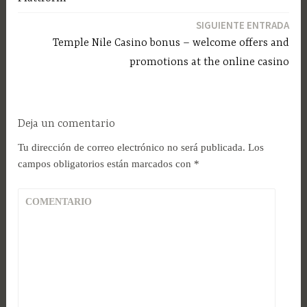
entradas
SIGUIENTE ENTRADA
Temple Nile Casino bonus – welcome offers and
promotions at the online casino
Deja un comentario
Tu dirección de correo electrónico no será publicada.
Los
campos obligatorios están marcados con
*
COMENTARIO