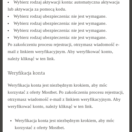
Wybierz rodzaj aktywacji konta: automatyczna aktywacja
lub aktywacja za pomocą kodu.
Wybierz rodzaj ubezpieczenia: nie jest wymagane.
Wybierz rodzaj ubezpieczenia: nie jest wymagane.
Wybierz rodzaj ubezpieczenia: nie jest wymagane.
Wybierz rodzaj ubezpieczenia: nie jest wymagane.
Po zakończeniu procesu rejestracji, otrzymasz wiadomość e-
mail z linkiem weryfikacyjnym. Aby weryfikować konto,
należy kliknąć w ten link.
Weryfikacja konta
Weryfikacja konta jest niezbędnym krokiem, aby móc
korzystać z oferty Mostbet. Po zakończeniu procesu rejestracji,
otrzymasz wiadomość e-mail z linkiem weryfikacyjnym. Aby
weryfikować konto, należy kliknąć w ten link.
Weryfikacja konta jest niezbędnym krokiem, aby móc
korzystać z oferty Mostbet.