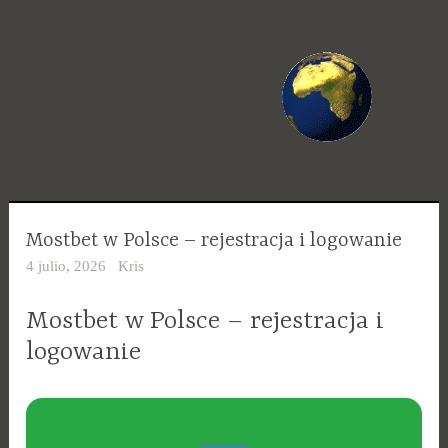
Saltar
al
contenido
Mostbet w Polsce – rejestracja i logowanie
4 julio, 2026
Kris
Mostbet w Polsce – rejestracja i
logowanie