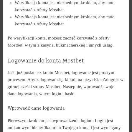
Weryfikacja konta jest niezbędnym krokiem, aby móc
korzystać z oferty Mostbet.
Weryfikacja konta jest niezbędnym krokiem, aby móc
korzystać z oferty Mostbet.
Po weryfikacji konta, możesz zacząć korzystać z oferty
Mostbet, w tym z kasyna, bukmacherskiej i innych usług.
Logowanie do konta Mostbet
Jeśli już posiadasz konto Mostbet, logowanie jest prostym
procesem. Aby zalogować się, kliknij na przycisk «Zaloguj» w
górnej części strony Mostbet. Następnie, wprowadź swoje
dane logowania, w tym login i hasło.
Wprowadź dane logowania
Pierwszym krokiem jest wprowadzenie loginu. Login jest
unikatowym identyfikatorem Twojego konta i jest wymagany