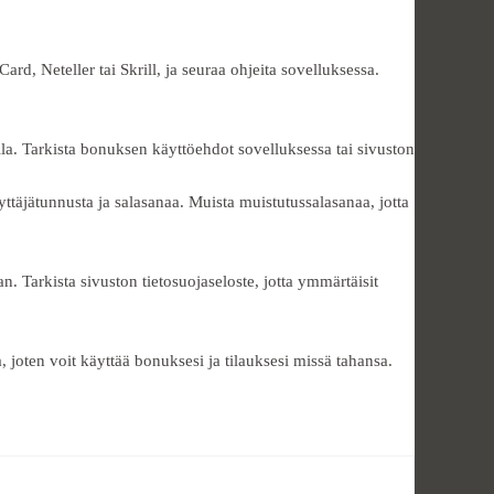
ard, Neteller tai Skrill, ja seuraa ohjeita sovelluksessa.
lla. Tarkista bonuksen käyttöehdot sovelluksessa tai sivuston
ttäjätunnusta ja salasanaa. Muista muistutussalasanaa, jotta
n. Tarkista sivuston tietosuojaseloste, jotta ymmärtäisit
, joten voit käyttää bonuksesi ja tilauksesi missä tahansa.