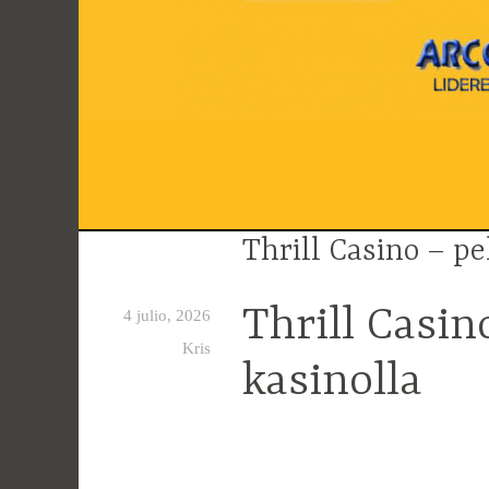
Saltar
al
contenido
Thrill Casino – pe
Thrill Casin
4 julio, 2026
Kris
kasinolla