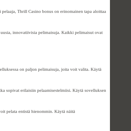
si pelaaja, Thrill Casino bonus on erinomainen tapa aloittaa
uusia, innovatiivisia pelimaisuja. Kaikki pelimaisut ovat
elluksessa on paljon pelimaisuja, joita voit valita. Käytä
ka sopivat erilaisiin pelaamisestelmiisi. Käytä sovelluksen
voit pelata entistä hienommin. Käytä näitä