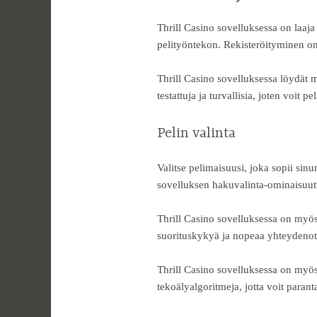
Thrill Casino sovelluksessa on laaja
pelityöntekon. Rekisteröityminen on 
Thrill Casino sovelluksessa löydät m
testattuja ja turvallisia, joten voit p
Pelin valinta
Valitse pelimaisuusi, joka sopii sinu
sovelluksen hakuvalinta-ominaisuutta,
Thrill Casino sovelluksessa on myös 
suorituskykyä ja nopeaa yhteydenotto
Thrill Casino sovelluksessa on myös 
tekoälyalgoritmeja, jotta voit paran