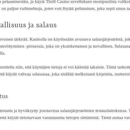
un pelaamisestäsi, ja käytä Thrill Casino sovelluksen monipuolista valiko
 on paljon vaihtoehtoja, joten voit löytää pelimaisun, joka sopii sinun tar
allisuus ja salaus
arvoisen tärkeää. Kasinolla on käytössään avustava salausjärjestelmä, jok
ekisteröityminen -prosessia, joka on yksinkertainen ja turvallinen. Salas
lla.
nniteltu niin, että käyttäjien tietoja ei voi kääntää takaisin. Tämä tarkoi
, että käytät vahvaa salasanaa, joka sisältää melkoisasti kirjaimia, numer
tus
testattu ja hyväksytty joustavissa salausjärjestelmien testauslaitoksissa. 
, että käytät tietoturvaan varautuneita tietojen siirtämistä. Tämä auttaa