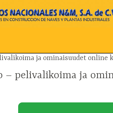
livalikoima ja ominaisuudet online 
o – pelivalikoima ja omi