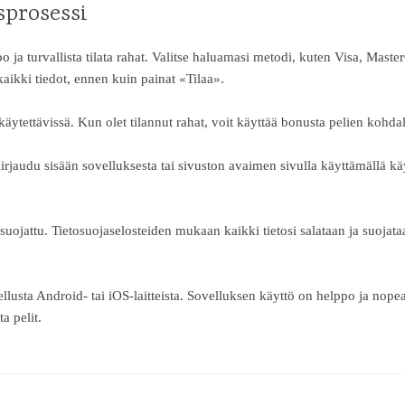
sprosessi
 ja turvallista tilata rahat. Valitse haluamasi metodi, kuten Visa, MasterC
kaikki tiedot, ennen kuin painat «Tilaa».
käytettävissä. Kun olet tilannut rahat, voit käyttää bonusta pelien kohda
irjaudu sisään sovelluksesta tai sivuston avaimen sivulla käyttämällä käy
uojattu. Tietosuojaselosteiden mukaan kaikki tietosi salataan ja suojataa
llusta Android- tai iOS-laitteista. Sovelluksen käyttö on helppo ja nopea
a pelit.