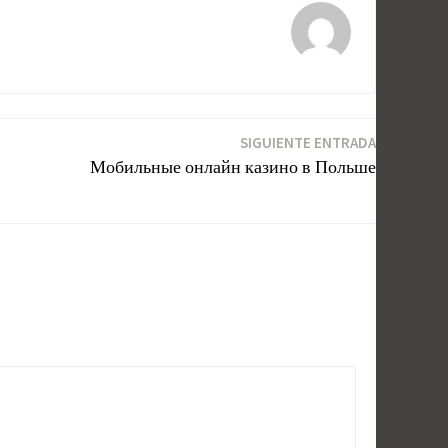
SIGUIENTE ENTRADA
Мобильные онлайн казино в Польше