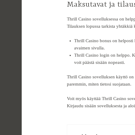
Maksutavat ja tilau
Thrill Casino sovelluksessa on helppo
Tilauksen lopussa tarkista yhtäkkiä 
Thrill Casino bonus on helposti 
avaimen sivulla.
Thrill Casino login on helppo. K
voit päästä sisään nopeasti.
Thrill Casino sovelluksen käyttö on s
paremmin, miten tietosi suojataan.
Voit myös käyttää Thrill Casino sove
Kirjaudu sisään sovelluksesta ja aloit