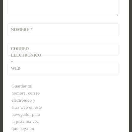
*
NOMBRE
CORREO
ELECTRÓNICO
*
WEB
Guardar mi
nombre, correo
electrónico y
sitio web en este
navegador para
la próxima vez
que haga un