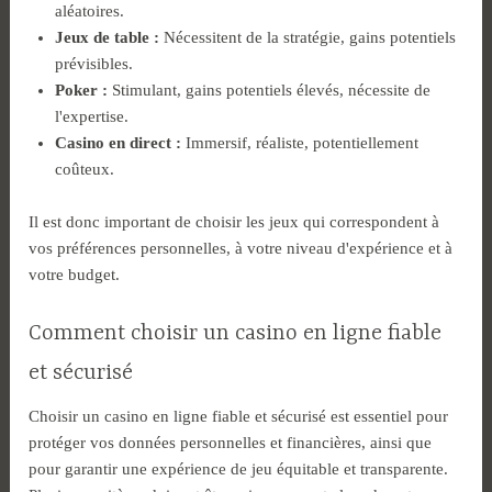
aléatoires.
Jeux de table :
Nécessitent de la stratégie, gains potentiels
prévisibles.
Poker :
Stimulant, gains potentiels élevés, nécessite de
l'expertise.
Casino en direct :
Immersif, réaliste, potentiellement
coûteux.
Il est donc important de choisir les jeux qui correspondent à
vos préférences personnelles, à votre niveau d'expérience et à
votre budget.
Comment choisir un casino en ligne fiable
et sécurisé
Choisir un casino en ligne fiable et sécurisé est essentiel pour
protéger vos données personnelles et financières, ainsi que
pour garantir une expérience de jeu équitable et transparente.