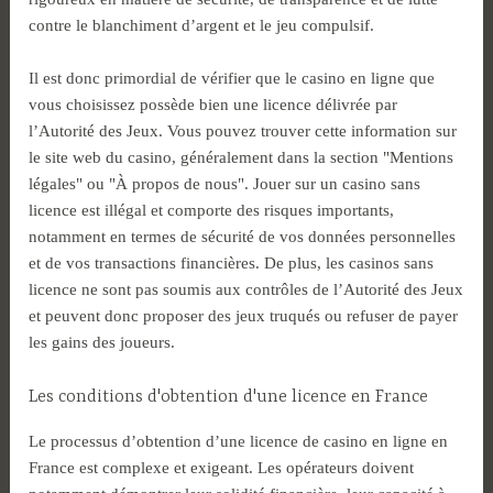
contre le blanchiment d’argent et le jeu compulsif.
Il est donc primordial de vérifier que le casino en ligne que
vous choisissez possède bien une licence délivrée par
l’Autorité des Jeux. Vous pouvez trouver cette information sur
le site web du casino, généralement dans la section "Mentions
légales" ou "À propos de nous". Jouer sur un casino sans
licence est illégal et comporte des risques importants,
notamment en termes de sécurité de vos données personnelles
et de vos transactions financières. De plus, les casinos sans
licence ne sont pas soumis aux contrôles de l’Autorité des Jeux
et peuvent donc proposer des jeux truqués ou refuser de payer
les gains des joueurs.
Les conditions d'obtention d'une licence en France
Le processus d’obtention d’une licence de casino en ligne en
France est complexe et exigeant. Les opérateurs doivent