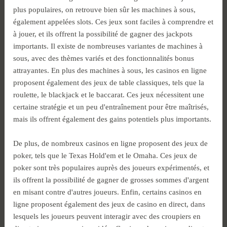
plus populaires, on retrouve bien sûr les machines à sous,
également appelées slots. Ces jeux sont faciles à comprendre et
à jouer, et ils offrent la possibilité de gagner des jackpots
importants. Il existe de nombreuses variantes de machines à
sous, avec des thèmes variés et des fonctionnalités bonus
attrayantes. En plus des machines à sous, les casinos en ligne
proposent également des jeux de table classiques, tels que la
roulette, le blackjack et le baccarat. Ces jeux nécessitent une
certaine stratégie et un peu d'entraînement pour être maîtrisés,
mais ils offrent également des gains potentiels plus importants.
De plus, de nombreux casinos en ligne proposent des jeux de
poker, tels que le Texas Hold'em et le Omaha. Ces jeux de
poker sont très populaires auprès des joueurs expérimentés, et
ils offrent la possibilité de gagner de grosses sommes d'argent
en misant contre d'autres joueurs. Enfin, certains casinos en
ligne proposent également des jeux de casino en direct, dans
lesquels les joueurs peuvent interagir avec des croupiers en