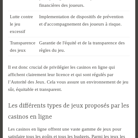
financières des joueurs.
Lutte contre
Implementation de dispositifs de prévention
le jeu
et d'accompagnement des joueurs à risque.
excessif
Transparence
Garantie de l'équité et de la transparence des
des jeux
règles du jeu.
Il est donc crucial de privilégier les casinos en ligne qui
affichent clairement leur licence et qui sont régulés par
l’Autorité des Jeux. Cela vous assure un environnement de jeu
sûr, équitable et transparent.
Les différents types de jeux proposés par les
casinos en ligne
Les casinos en ligne offrent une vaste gamme de jeux pour
satisfaire tous les goûts et tous les budgets. Parmi les jeux les