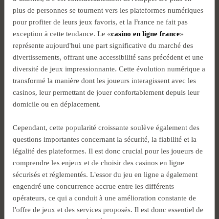
plus de personnes se tournent vers les plateformes numériques
pour profiter de leurs jeux favoris, et la France ne fait pas
exception à cette tendance. Le «
casino en ligne france
»
représente aujourd'hui une part significative du marché des
divertissements, offrant une accessibilité sans précédent et une
diversité de jeux impressionnante. Cette évolution numérique a
transformé la manière dont les joueurs interagissent avec les
casinos, leur permettant de jouer confortablement depuis leur
domicile ou en déplacement.
Cependant, cette popularité croissante soulève également des
questions importantes concernant la sécurité, la fiabilité et la
légalité des plateformes. Il est donc crucial pour les joueurs de
comprendre les enjeux et de choisir des casinos en ligne
sécurisés et réglementés. L'essor du jeu en ligne a également
engendré une concurrence accrue entre les différents
opérateurs, ce qui a conduit à une amélioration constante de
l'offre de jeux et des services proposés. Il est donc essentiel de