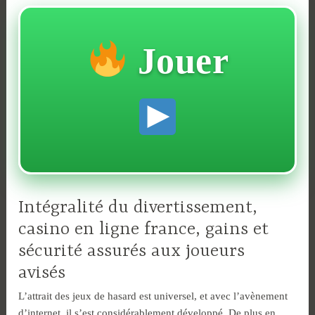
Jouer
Intégralité du divertissement,
casino en ligne france, gains et
sécurité assurés aux joueurs
avisés
L’attrait des jeux de hasard est universel, et avec l’avènement
d’internet, il s’est considérablement développé. De plus en