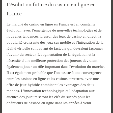
L'évolution future du casino en ligne en
France
Le marché du casino en ligne en France est en constante
évolution, avec l’émergence de nouvelles technologies et de
nouvelles tendances. L’essor des jeux de casino en direct, la
popularité croissante des jeux sur mobile et l’intégration de la
réalité virtuelle sont autant de facteurs qui devraient façonner
l’avenir du secteur. L'augmentation de la régulation et la
nécessité d'une meilleure protection des joueurs devraient
également jouer un rôle important dans l'évolution du marché.
Il est également probable que l'on assiste à une convergence
entre les casinos en ligne et les casinos terrestres, avec une
offre de jeux hybride combinant les avantages des deux
mondes. L’innovation technologique et l’adaptation aux
attentes des joueurs seront les clés du succès pour les
opérateurs de casinos en ligne dans les années à venir.