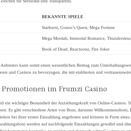
n Zeichen für Seriosität und Transparenz.
BEKANNTE SPIELE
Starburst, Gonzo’s Quest, Mega Fortune
Mega Moolah, Immortal Romance, Thunderstruc
Book of Dead, Reactoonz, Fire Joker
Anbieters kann somit einen wesentlichen Beitrag zum Unterhaltungswert 
mieren und Casinos zu bevorzugen, die mit etablierten und vertrauensw
 Promotionen im Frumzi Casino
 ein wichtiger Bestandteil der Anziehungskraft von Online-Casinos. Si
ern. Es gibt verschiedene Arten von Boni, darunter Willkommensboni, 
lern bei ihrer ersten Einzahlung angeboten und können in Form eines
nzahlungsboni werden auf nachfolgende Einzahlungen gewährt und diene