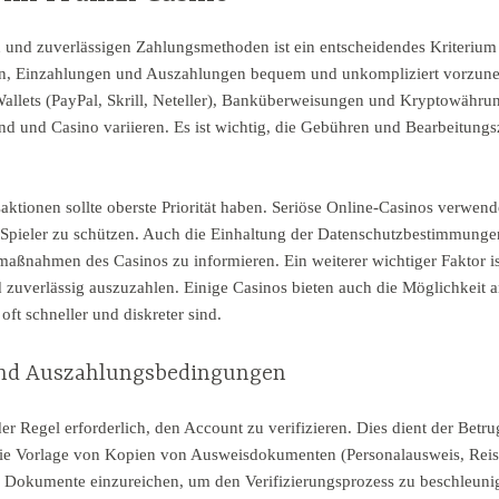
n und zuverlässigen Zahlungsmethoden ist ein entscheidendes Kriterium 
aben, Einzahlungen und Auszahlungen bequem und unkompliziert vorz
Wallets (PayPal, Skrill, Neteller), Banküberweisungen und Kryptowährun
 und Casino variieren. Es ist wichtig, die Gebühren und Bearbeitungs
nsaktionen sollte oberste Priorität haben. Seriöse Online-Casinos verw
 Spieler zu schützen. Auch die Einhaltung der Datenschutzbestimmungen 
maßnahmen des Casinos zu informieren. Ein weiterer wichtiger Faktor is
d zuverlässig auszuzahlen. Einige Casinos bieten auch die Möglichkeit
t schneller und diskreter sind.
 und Auszahlungsbedingungen
 der Regel erforderlich, den Account zu verifizieren. Dies dient der Be
 die Vorlage von Kopien von Ausweisdokumenten (Personalausweis, Reis
en Dokumente einzureichen, um den Verifizierungsprozess zu beschleuni