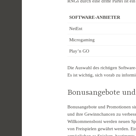
RNGs durch eine dritte Partei ist ei
SOFTWARE-ANBIETER
NetEnt
Microgaming
Play’n GO
Die Auswahl des richtigen Software-
Es ist wichtig, sich vorab zu infor
Bonusangebote und
Bonusangebote und Promotionen sind
und ihre Gewinnchancen zu verbess
Willkommensboni werden neuen Spie
von Freispielen gewährt werden. Ei