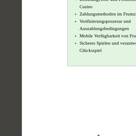
Casino
Zahlungsmethoden im Frumzi
Verifizierungsprozesse und
Auszahlungsbedingungen
Mobile Verfügbarkeit von Fr
Sicheres Spielen und verant
Glücksspiel