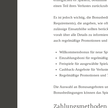
ermöglichen es Spielern, bestimmte
einen Teil ihres Verlustes zurückz
Es ist jedoch wichtig, die Bonusb
Requirements), die angeben, wie of
zulässige Einsatzhöhe sollten berüc
vorab über alle Details zu informi
auch regelmäßige Promotionen und T
Willkommensbonus für neue Spi
Einzahlungsboni für regelmäßig
Freispiele für ausgewählte Spie
Cashback-Angebote für Verlust
Regelmäßige Promotionen und T
Die Auswahl an Bonusangeboten und 
Bonusbedingungen können das Spiele
Zahlungsmethoden 