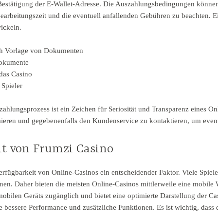
Bestätigung der E-Wallet-Adresse. Die Auszahlungsbedingungen können j
arbeitungszeit und die eventuell anfallenden Gebühren zu beachten. E
ickeln.
rch Vorlage von Dokumenten
Dokumente
das Casino
Spieler
ahlungsprozess ist ein Zeichen für Seriosität und Transparenz eines Onl
eren und gegebenenfalls den Kundenservice zu kontaktieren, um eventu
it von Frumzi Casino
 Verfügbarkeit von Online-Casinos ein entscheidender Faktor. Viele Spie
en. Daher bieten die meisten Online-Casinos mittlerweile eine mobile W
obilen Geräts zugänglich und bietet eine optimierte Darstellung der C
eine bessere Performance und zusätzliche Funktionen. Es ist wichtig, da