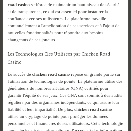
road casino
s'efforce de maintenir un haut niveau de sécurité
et de transparence, ce qui est essentiel pour instaurer la
confiance avec ses utilisateurs. La plateforme travaille
continuellement à l'amélioration de ses services et à l'ajout de
nouvelles fonctionnalités pour répondre aux besoins
changeants de ses joueurs.
Les Technologies Clés Utilisées par Chicken Road
Casino
Le succès de
chicken road casino
repose en grande partie sur
l'utilisation de technologies de pointe. La plateforme utilise des
générateurs de nombres aléatoires (GNA) certifiés pour
garantir l'équité de ses jeux. Ces GNA sont soumis à des audits
réguliers par des organismes indépendants, ce qui assure leur
fiabilité et leur impartialité. De plus,
chicken road casino
utilise un cryptage de pointe pour protéger les données
personnelles et financières de ses utilisateurs. Cette technologie
empêche les pirates informatiques d'accéder à des informations