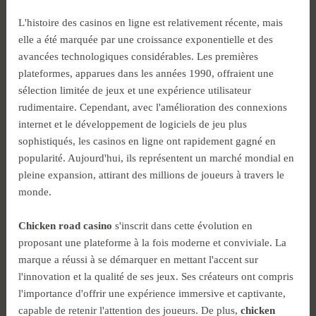
L'histoire des casinos en ligne est relativement récente, mais
elle a été marquée par une croissance exponentielle et des
avancées technologiques considérables. Les premières
plateformes, apparues dans les années 1990, offraient une
sélection limitée de jeux et une expérience utilisateur
rudimentaire. Cependant, avec l'amélioration des connexions
internet et le développement de logiciels de jeu plus
sophistiqués, les casinos en ligne ont rapidement gagné en
popularité. Aujourd'hui, ils représentent un marché mondial en
pleine expansion, attirant des millions de joueurs à travers le
monde.
Chicken road casino
s'inscrit dans cette évolution en
proposant une plateforme à la fois moderne et conviviale. La
marque a réussi à se démarquer en mettant l'accent sur
l'innovation et la qualité de ses jeux. Ses créateurs ont compris
l'importance d'offrir une expérience immersive et captivante,
capable de retenir l'attention des joueurs. De plus,
chicken