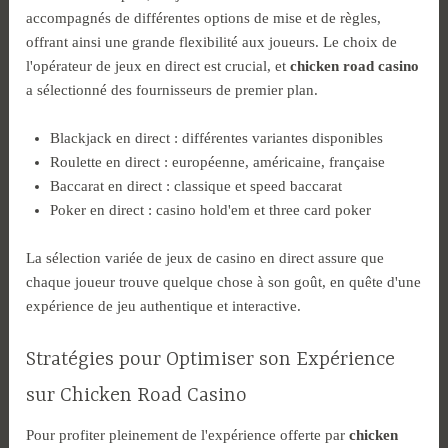
accompagnés de différentes options de mise et de règles,
offrant ainsi une grande flexibilité aux joueurs. Le choix de
l'opérateur de jeux en direct est crucial, et
chicken road casino
a sélectionné des fournisseurs de premier plan.
Blackjack en direct : différentes variantes disponibles
Roulette en direct : européenne, américaine, française
Baccarat en direct : classique et speed baccarat
Poker en direct : casino hold'em et three card poker
La sélection variée de jeux de casino en direct assure que
chaque joueur trouve quelque chose à son goût, en quête d'une
expérience de jeu authentique et interactive.
Stratégies pour Optimiser son Expérience
sur Chicken Road Casino
Pour profiter pleinement de l'expérience offerte par
chicken