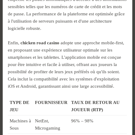
sensibles telles que les numéros de carte de crédit et les mots
de passe. La performance de la plateforme est optimisée grâce
à l'utilisation de serveurs puissants et d'une architecture
logicielle robuste.
Enfin,
chicken road casino
adopte une approche mobile-first,
en proposant une expérience utilisateur optimale sur les
smartphones et les tablettes. L'application mobile est conçue
pour être intuitive et facile à utiliser, offrant aux joueurs la
possibilité de profiter de leurs jeux préférés où qu'ils soient.
Cela inclut la compatibilité avec les systèmes d'exploitation
iOS et Android, garantissant ainsi une large accessibilité.
TYPE DE
FOURNISSEUR
TAUX DE RETOUR AU
JEU
JOUEUR (RTP)
Machines à
NetEnt,
96% – 98%
Sous
Microgaming