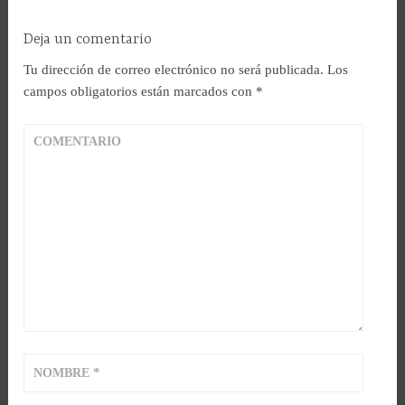
Deja un comentario
Tu dirección de correo electrónico no será publicada.
Los
campos obligatorios están marcados con
*
COMENTARIO
*
NOMBRE