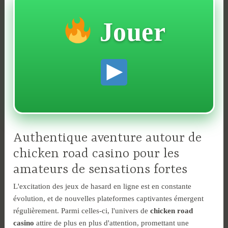
Jouer
Authentique aventure autour de
chicken road casino pour les
amateurs de sensations fortes
L'excitation des jeux de hasard en ligne est en constante
évolution, et de nouvelles plateformes captivantes émergent
régulièrement. Parmi celles-ci, l'univers de
chicken road
casino
attire de plus en plus d'attention, promettant une