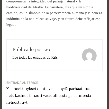
comprometer la integridad del paisaje natural y la
biodiversidad de Alaska. La carretera, más que un simple
camino, es un símbolo de la perseverancia humana y la belleza
indómita de la naturaleza salvaje, y su futuro debe reflejar ese
legado.
Publicado por
Kris
Lee todas las entradas de Kris
ENTRADA ANTERIOR
Navegación
Kasinoelämykset odottavat – löydä parhaat uudet
de
nettikasinot ja nauti vastuullisesta pelaamisesta
entradas
helposti nyt