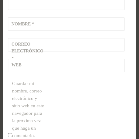
*
NOMBRE
CORREO
ELECTRÓNICO
*
WEB
Guardar mi
nombre, correo
electrónico y
sitio web en este
navegador para
la próxima vez
que haga un
comentario.