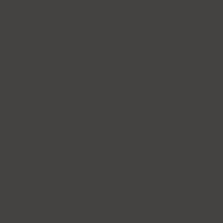
= true; s.src = 'https://www.googletagmanager.com/gtag/js?id=G-
0EERM42ZV7'; document.head.appendChild(s); // 初始化 GA
gtag('js', new Date()); gtag('config', 'G-0EERM42ZV7'); })();