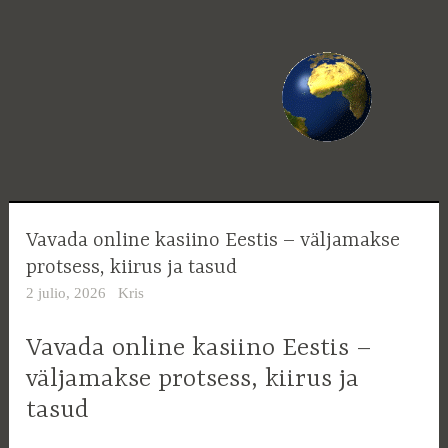
Saltar
al
contenido
Vavada online kasiino Eestis – väljamakse
protsess, kiirus ja tasud
2 julio, 2026
Kris
Vavada online kasiino Eestis –
väljamakse protsess, kiirus ja
tasud