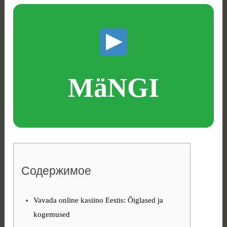
MäNGI
Содержимое
Vavada online kasiino Eestis: Õiglased ja
kogemused