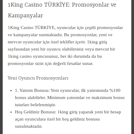
1King Casino TÜRKİYE: Promosyonlar ve
Kampanyalar
1King Casino TÜRKİYE, oyuncular için çeşitli promosyonlar
ve kampanyalar sunmaktadır. Bu promosyonlar, yeni ve
mevcut oyuncular için özel teklifler içerir. 1king giriş
sayfasından yeni bir oyuncu olabilirsiniz veya mevcut bir
1king casino oyuncusunuz, her iki durumda da bu
promosyonlar sizin için değerli fırsatlar sunar.
Yeni Oyuncu Promosyonları
1. Yatırım Bonusu: Yeni oyuncular, ilk yatırımında %100
bonus alabilirler. Minimum yatırımlar ve maksimum bonus
tutarları belirlenmiştir.
Hoş Geldiniz Bonusu: 1king giriş yaparak yeni bir hesap
açan oyunculara özel bir hoş geldiniz bonusu
sunulmaktadır.