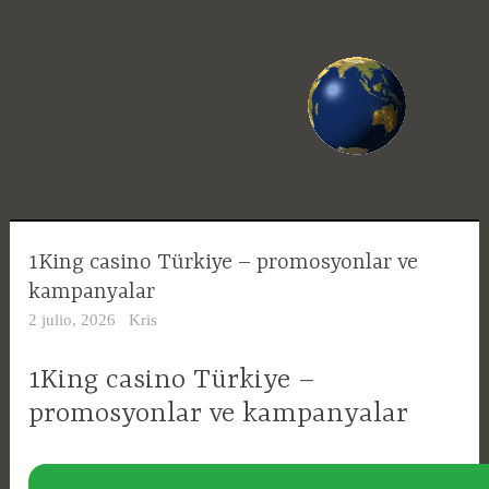
Saltar
al
contenido
1King casino Türkiye – promosyonlar ve
kampanyalar
2 julio, 2026
Kris
1King casino Türkiye –
promosyonlar ve kampanyalar