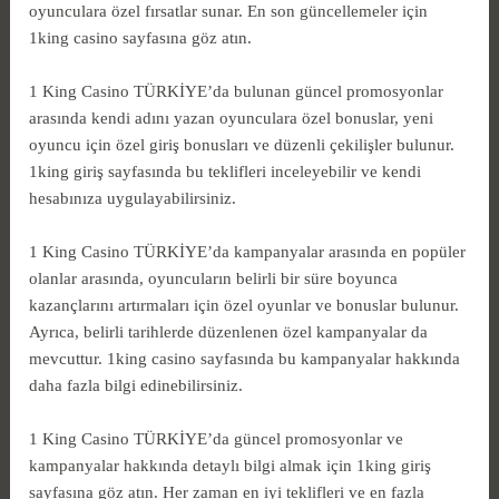
oyunculara özel fırsatlar sunar. En son güncellemeler için
1king casino sayfasına göz atın.
1 King Casino TÜRKİYE’da bulunan güncel promosyonlar
arasında kendi adını yazan oyunculara özel bonuslar, yeni
oyuncu için özel giriş bonusları ve düzenli çekilişler bulunur.
1king giriş sayfasında bu teklifleri inceleyebilir ve kendi
hesabınıza uygulayabilirsiniz.
1 King Casino TÜRKİYE’da kampanyalar arasında en popüler
olanlar arasında, oyuncuların belirli bir süre boyunca
kazançlarını artırmaları için özel oyunlar ve bonuslar bulunur.
Ayrıca, belirli tarihlerde düzenlenen özel kampanyalar da
mevcuttur. 1king casino sayfasında bu kampanyalar hakkında
daha fazla bilgi edinebilirsiniz.
1 King Casino TÜRKİYE’da güncel promosyonlar ve
kampanyalar hakkında detaylı bilgi almak için 1king giriş
sayfasına göz atın. Her zaman en iyi teklifleri ve en fazla