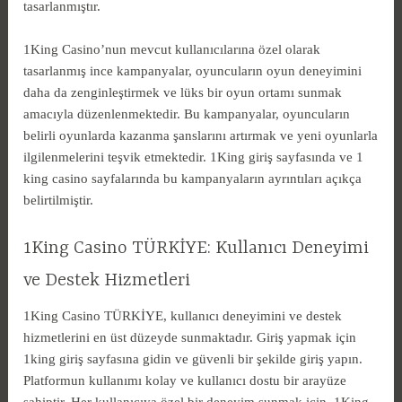
tasarlanmıştır.
1King Casino’nun mevcut kullanıcılarına özel olarak
tasarlanmış ince kampanyalar, oyuncuların oyun deneyimini
daha da zenginleştirmek ve lüks bir oyun ortamı sunmak
amacıyla düzenlenmektedir. Bu kampanyalar, oyuncuların
belirli oyunlarda kazanma şanslarını artırmak ve yeni oyunlarla
ilgilenmelerini teşvik etmektedir. 1King giriş sayfasında ve 1
king casino sayfalarında bu kampanyaların ayrıntıları açıkça
belirtilmiştir.
1King Casino TÜRKİYE: Kullanıcı Deneyimi
ve Destek Hizmetleri
1King Casino TÜRKİYE, kullanıcı deneyimini ve destek
hizmetlerini en üst düzeyde sunmaktadır. Giriş yapmak için
1king giriş sayfasına gidin ve güvenli bir şekilde giriş yapın.
Platformun kullanımı kolay ve kullanıcı dostu bir arayüze
sahiptir. Her kullanıcıya özel bir deneyim sunmak için, 1King