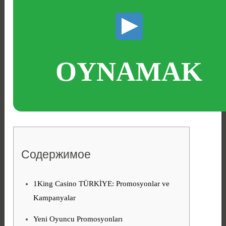
OYNAMAK
Содержимое
1King Casino TÜRKİYE: Promosyonlar ve
Kampanyalar
Yeni Oyuncu Promosyonları