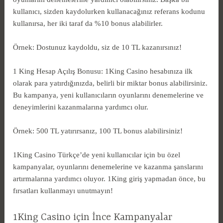
kullanıcı, sizden kaydolurken kullanacağınız referans kodunu
kullanırsa, her iki taraf da %10 bonus alabilirler.
Örnek: Dostunuz kaydoldu, siz de 10 TL kazanırsınız!
1 King Hesap Açılış Bonusu: 1King Casino hesabınıza ilk
olarak para yatırdığınızda, belirli bir miktar bonus alabilirsiniz.
Bu kampanya, yeni kullanıcıların oyunlarını denemelerine ve
deneyimlerini kazanmalarına yardımcı olur.
Örnek: 500 TL yatırırsanız, 100 TL bonus alabilirsiniz!
1King Casino Türkçe’de yeni kullanıcılar için bu özel
kampanyalar, oyunlarını denemelerine ve kazanma şanslarını
artırmalarına yardımcı oluyor. 1King giriş yapmadan önce, bu
fırsatları kullanmayı unutmayın!
1King Casino için İnce Kampanyalar