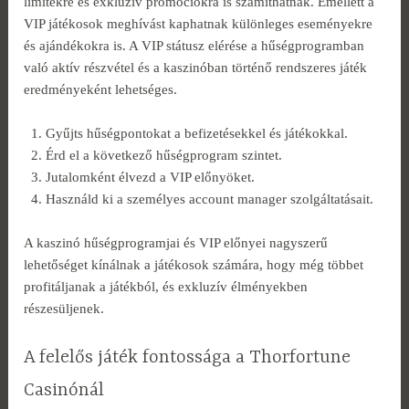
limitekre és exkluzív promóciókra is számíthatnak. Emellett a
VIP játékosok meghívást kaphatnak különleges eseményekre
és ajándékokra is. A VIP státusz elérése a hűségprogramban
való aktív részvétel és a kaszinóban történő rendszeres játék
eredményeként lehetséges.
Gyűjts hűségpontokat a befizetésekkel és játékokkal.
Érd el a következő hűségprogram szintet.
Jutalomként élvezd a VIP előnyöket.
Használd ki a személyes account manager szolgáltatásait.
A kaszinó hűségprogramjai és VIP előnyei nagyszerű
lehetőséget kínálnak a játékosok számára, hogy még többet
profitáljanak a játékból, és exkluzív élményekben
részesüljenek.
A felelős játék fontossága a Thorfortune
Casinónál