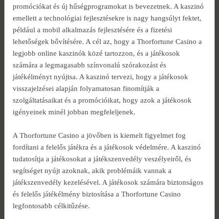
promóciókat és új hűségprogramokat is bevezetnek. A kaszinó
emellett a technológiai fejlesztésekre is nagy hangsúlyt fektet,
például a mobil alkalmazás fejlesztésére és a fizetési
lehetőségek bővítésére. A cél az, hogy a Thorfortune Casino a
legjobb online kaszinók közé tartozzon, és a játékosok
számára a legmagasabb színvonalú szórakozást és
játékélményt nyújtsa. A kaszinó tervezi, hogy a játékosok
visszajelzései alapján folyamatosan finomítják a
szolgáltatásaikat és a promócióikat, hogy azok a játékosok
igényeinek minél jobban megfeleljenek.
A Thorfortune Casino a jövőben is kiemelt figyelmet fog
fordítani a felelős játékra és a játékosok védelmére. A kaszinó
tudatosítja a játékosokat a játékszenvedély veszélyeiről, és
segítséget nyújt azoknak, akik problémáik vannak a
játékszenvedély kezelésével. A játékosok számára biztonságos
és felelős játékélmény biztosítása a Thorfortune Casino
legfontosabb célkitűzése.