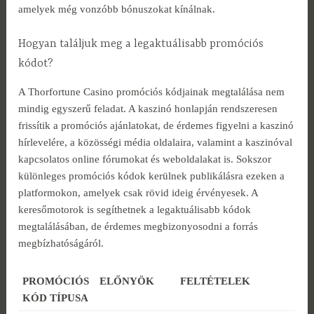
amelyek még vonzóbb bónuszokat kínálnak.
Hogyan találjuk meg a legaktuálisabb promóciós
kódot?
A Thorfortune Casino promóciós kódjainak megtalálása nem
mindig egyszerű feladat. A kaszinó honlapján rendszeresen
frissítik a promóciós ajánlatokat, de érdemes figyelni a kaszinó
hírlevelére, a közösségi média oldalaira, valamint a kaszinóval
kapcsolatos online fórumokat és weboldalakat is. Sokszor
különleges promóciós kódok kerülnek publikálásra ezeken a
platformokon, amelyek csak rövid ideig érvényesek. A
keresőmotorok is segíthetnek a legaktuálisabb kódok
megtalálásában, de érdemes megbizonyosodni a forrás
megbízhatóságáról.
PROMÓCIÓS
ELŐNYÖK
FELTÉTELEK
KÓD TÍPUSA