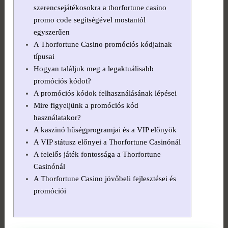
szerencsejátékosokra a thorfortune casino
promo code segítségével mostantól
egyszerűen
A Thorfortune Casino promóciós kódjainak
típusai
Hogyan találjuk meg a legaktuálisabb
promóciós kódot?
A promóciós kódok felhasználásának lépései
Mire figyeljünk a promóciós kód
használatakor?
A kaszinó hűségprogramjai és a VIP előnyök
A VIP státusz előnyei a Thorfortune Casinónál
A felelős játék fontossága a Thorfortune
Casinónál
A Thorfortune Casino jövőbeli fejlesztései és
promóciói