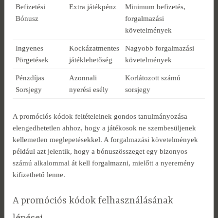
Befizetési
Extra játékpénz
Minimum befizetés,
Bónusz
forgalmazási
követelmények
Ingyenes
Kockázatmentes
Nagyobb forgalmazási
Pörgetések
játéklehetőség
követelmények
Pénzdíjas
Azonnali
Korlátozott számú
Sorsjegy
nyerési esély
sorsjegy
A promóciós kódok feltételeinek gondos tanulmányozása
elengedhetetlen ahhoz, hogy a játékosok ne szembesüljenek
kellemetlen meglepetésekkel. A forgalmazási követelmények
például azt jelentik, hogy a bónuszösszeget egy bizonyos
számú alkalommal át kell forgalmazni, mielőtt a nyeremény
kifizethető lenne.
A promóciós kódok felhasználásának