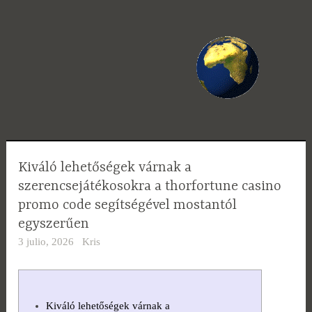
Saltar
al
contenido
Kiváló lehetőségek várnak a
szerencsejátékosokra a thorfortune casino
promo code segítségével mostantól
egyszerűen
3 julio, 2026
Kris
Kiváló lehetőségek várnak a