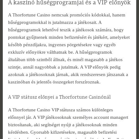
A kaszinó hűségprogramjai és a VIP előnyök
A Thorfortune Casino nemcsak promóciós kódokkal, hanem
hűségprogramokkal is jutalmazza a játékosait. A
hűségprogramok lehetővé teszik a játékosok számára, hogy
pontokat gyűjtsenek minden befizetésért és játékért, amelyeket
később pénzdíjakra, ingyenes pörgetésekre vagy egyéb
exkluzív előnyökre válthatnak be. A hűségprogramok
általában több szintből állnak, és minél magasabb a játékos
szintje, annál nagyobbak a jutalmak. A VIP előnyök pedig
azoknak a játékosoknak járnak, akik rendszeresen játszanak a
kaszinóban és jelentős összegeket forszíroznak.
A VIP státusz előnyei a Thorfortune Casinónál
A Thorfortune Casino VIP státusza számos különleges
előnnyel jár. A VIP játékosoknak személyes account managert
biztosítanak, aki segítséget nyújt a játékosoknak minden
kérdésben. Gyorsabb kifizetésekre, magasabb befizetési