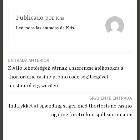
Publicado por
Kris
Lee todas las entradas de Kris
ENTRADA ANTERIOR
Navegación
Kiváló lehetőségek várnak a szerencsejátékosokra a
de
thorfortune casino promo code segítségével
entradas
mostantól egyszerűen
SIGUIENTE ENTRADA
Indtrykket af spænding stiger med thorfortune casino
og dine foretrukne spilleautomater