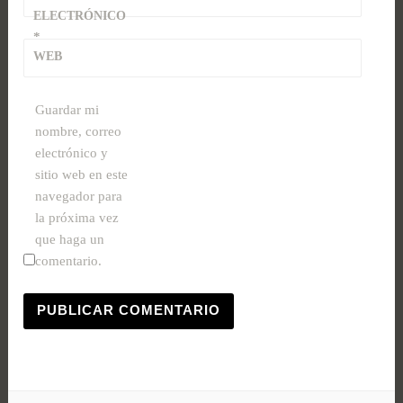
ELECTRÓNICO
*
WEB
Guardar mi
nombre, correo
electrónico y
sitio web en este
navegador para
la próxima vez
que haga un
comentario.